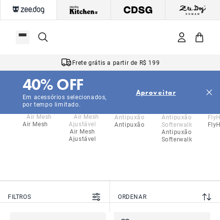
Frete grátis a partir de R$ 199
40% OFF
|
|
|
Início
Cachorros
Acessórios
Peitorais
Aproveitar
Peitorais
Em acessórios selecionados,
por tempo limitado.
Air Mesh
Antipuxão
Fly
Air Mesh
Antipuxão
Ajustável
Softerwalk
FILTROS
ORDENAR
NOVO