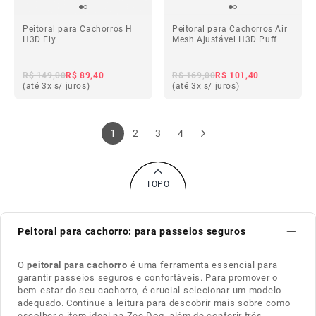
Peitoral para Cachorros H
Peitoral para Cachorros Air
H3D Fly
Mesh Ajustável H3D Puff
R$ 149,00
R$ 89,40
R$ 169,00
R$ 101,40
(até 3x s/ juros)
(até 3x s/ juros)
1
2
3
4
TOPO
Peitoral para cachorro: para passeios seguros
O
peitoral para cachorro
é uma ferramenta essencial para
garantir passeios seguros e confortáveis. Para promover o
bem-estar do seu cachorro, é crucial selecionar um modelo
adequado. Continue a leitura para descobrir mais sobre como
escolher o item ideal na
Zee.Dog
, além de conferir três