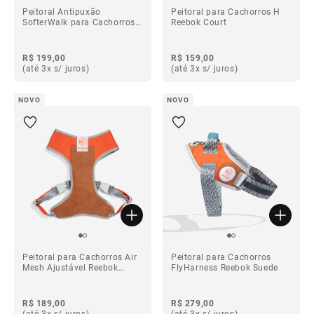
Peitoral Antipuxão
Peitoral para Cachorros H
SofterWalk para Cachorros
Reebok Court
Reebok Court
R$ 199,00
R$ 159,00
(até 3x s/ juros)
(até 3x s/ juros)
NOVO
NOVO
Peitoral para Cachorros Air
Peitoral para Cachorros
Mesh Ajustável Reebok
FlyHarness Reebok Suede
Suede
R$ 189,00
R$ 279,00
(até 3x s/ juros)
(até 3x s/ juros)