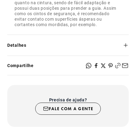
quanto na cintura, sendo de fácil adaptação e
possui duas posições para prender a guia. Assim
como os cintos de segurança, é recomendado
evitar contato com superfícies ásperas ou
cortantes como mordidas, por exemplo.
Detalhes
- Segurança e resistência: feito de poliéster, mesmo
material dos cintos de segurança.
Compartilhe
- Regulável no pescoço e na cintura.
- Possui dois pontos para prender a guia: na altura do
pescoço ou na altura da cintura.
- Fecho com sistema de segurança super-resistente.
- Produto indicado para uso somente em cachorros.
Precisa de ajuda?
FALE COM A GENTE