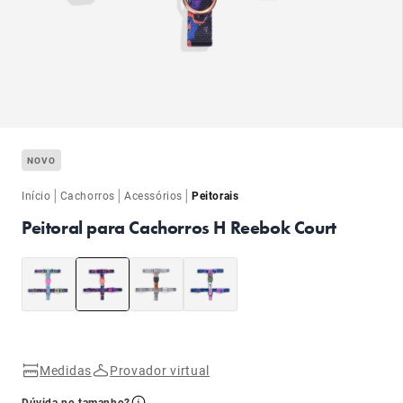
ba
NOVO
|
|
|
Início
Cachorros
Acessórios
Peitorais
Peitoral para Cachorros H Reebok Court
ba
Medidas
Provador virtual
Dúvida no tamanho?