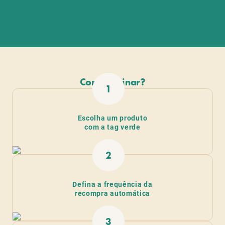
Como assinar?
ba
1
Escolha um produto
com a tag verde
2
ba
Defina a frequência da
recompra automática
3