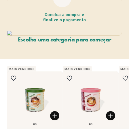
Conclua a compra e
finalize o pagamento
Escolha uma categoria para começar
Refeição completa
To
Substituição total ou parcial da ração.
O molho ideal
MAIS VENDIDOS
MAIS VENDIDOS
MAIS