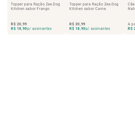
Topper para Ração Zee.Dog
Topper para Ração Zee.Dog
Cãe
Kitchen sabor Frango
Kitchen sabor Carne
Nat
R$ 20,99
R$ 20,99
A pa
R$ 18,90
p/ assinantes
R$ 18,90
p/ assinantes
R$ 