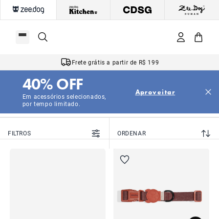
Frete grátis a partir de R$ 199
40% OFF
|
|
|
Início
Cachorros
Acessórios
Coleiras
Aproveitar
Coleiras
Em acessórios selecionados,
por tempo limitado.
FILTROS
ORDENAR
NOVO