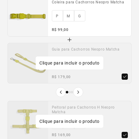
Coleira para Cachorros Neopro Matcha
P
M
G
R$ 99,00
Guia para Cachorros Neopro Matcha
Guia para Cachorros Neopro Cloudy
Guia para Cachorros Neopro Ultra Violet
Clique para incluir o produto
P
P
P
G
G
G
R$ 179,00
R$ 179,00
R$ 179,00
Produto anterior
Próximo produto
Peitoral para Cachorros H Neopro
Peitoral para Cachorros H Neopro
Peitoral para Cachorros H Neopro Ultra
Matcha
Cloudy
Violet
Clique para incluir o produto
P
P
P
M
M
M
G
G
G
R$ 169,00
R$ 169,00
R$ 169,00