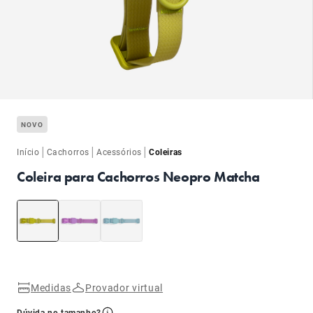
ba
NOVO
|
|
|
Início
Cachorros
Acessórios
Coleiras
Coleira para Cachorros Neopro Matcha
ba
Medidas
Provador virtual
Dúvida no tamanho?