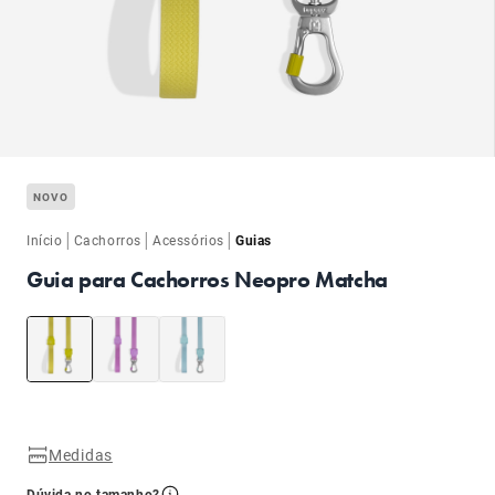
ba
NOVO
|
|
|
Início
Cachorros
Acessórios
Guias
Guia para Cachorros Neopro Matcha
ba
Medidas
Dúvida no tamanho?