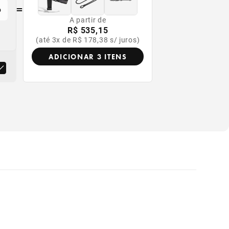
=
o
A partir de
R$ 535,15
(até 3x de R$ 178,38 s/ juros)
ADICIONAR 3 ITENS