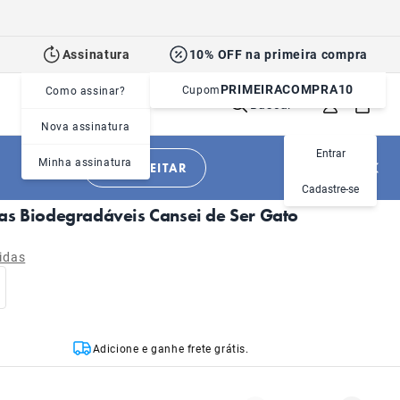
Assinatura
10% OFF na primeira compra
PRIMEIRACOMPRA10
Cupom
Como assinar?
Buscar
Nova assinatura
Entrar
Minha assinatura
APROVEITAR
|
Gatos
Limpeza
Cadastre-se
as Biodegradáveis Cansei de Ser Gato
idas
Adicione e ganhe frete grátis.