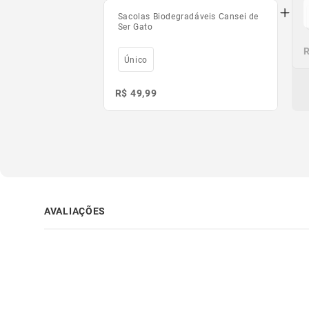
Sacolas Biodegradáveis Cansei de
Ser Gato
R
R
R
Único
R$ 49,99
AVALIAÇÕES