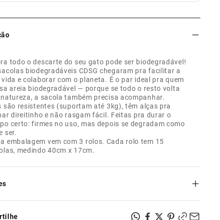
ção
ra todo o descarte do seu gato pode ser biodegradável!
sacolas biodegradáveis CDSG chegaram pra facilitar a
 vida e colaborar com o planeta. É o par ideal pra quem
usa areia biodegradável — porque se todo o resto volta
 natureza, a sacola também precisa acompanhar.
s são resistentes (suportam até 3kg), têm alças pra
har direitinho e não rasgam fácil. Feitas pra durar o
po certo: firmes no uso, mas depois se degradam como
e ser.
a embalagem vem com 3 rolos. Cada rolo tem 15
olas, medindo 40cm x 17cm.
es
l biodegradável.
tilhe