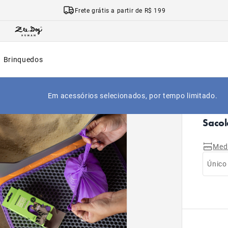
Frete grátis a partir de R$ 199
Brinquedos
Em acessórios selecionados, por tempo limitado.
|
Início
Sacol
Med
Único