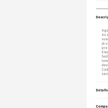
Descri
Ago
As 
sua
já 
pra
Ela
fec
tem
dev
Cad
sac
Detalh
Materia
Compar