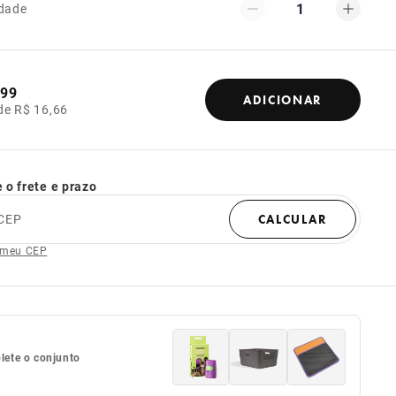
1
dade
,99
ADICIONAR
de R$ 16,66
 o frete e prazo
CEP
CALCULAR
 meu CEP
ete o conjunto