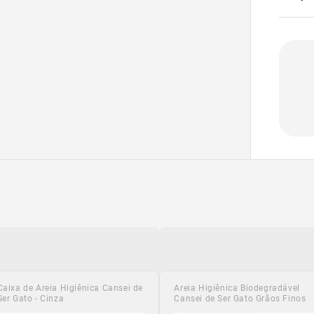
Caixa de Areia Higiênica Cansei de
Caixa de Areia Higiênica Cansei de
Tapete Coletor de Areia Cansei de
Areia Higiênica Biodegradável
Ser Gato - Cinza
Ser Gato - Amarela
Ser Gato
Cansei de Ser Gato Grãos Finos