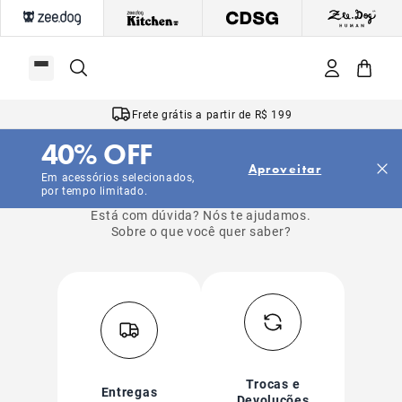
Frete grátis a partir de R$ 199
40% OFF
Perguntas Frequentes
Aproveitar
Em acessórios selecionados,
por tempo limitado.
Está com dúvida? Nós te ajudamos.
Sobre o que você quer saber?
Trocas e
Entregas
Devoluções