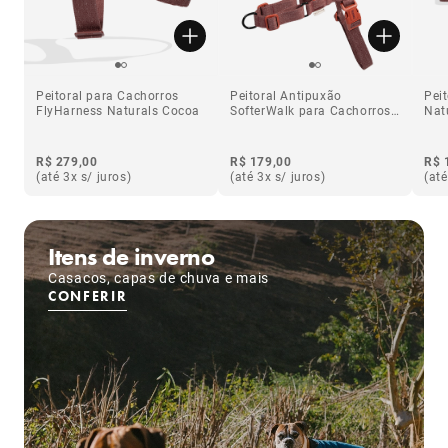
Peitoral para Cachorros
Peitoral Antipuxão
Pei
FlyHarness Naturals Cocoa
SofterWalk para Cachorros
Nat
Naturals Cocoa
R$ 279,00
R$ 179,00
R$ 
(até 3x s/ juros)
(até 3x s/ juros)
(até
Itens de inverno
Casacos, capas de chuva e mais
CONFERIR