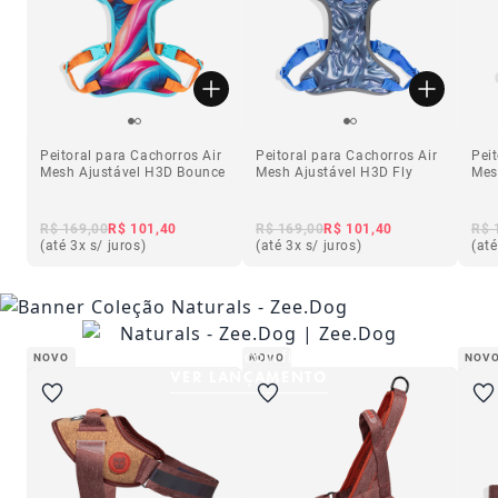
Peitoral para Cachorros Air
Peitoral para Cachorros Air
Pei
Mesh Ajustável H3D Bounce
Mesh Ajustável H3D Fly
Mes
R$ 169,00
R$ 101,40
R$ 169,00
R$ 101,40
R$ 
(até 3x s/ juros)
(até 3x s/ juros)
(até
Novas cores. Feito com fibras naturais.
NOVO
NOVO
NOV
VER LANÇAMENTO