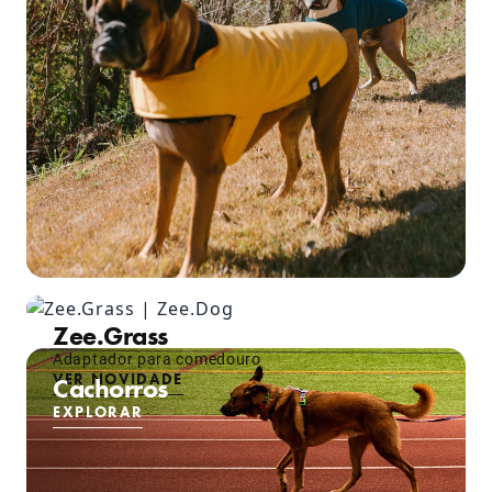
Zee.Grass
Adaptador para comedouro
VER NOVIDADE
Cachorros
EXPLORAR