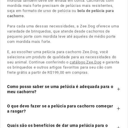
mordida também deve ser levada em conta. Cachorros com
mordida mais forte precisam de pelúcias mais resistentes,
seja em formato de urso de pelúcia ou
bola de pelúcia para
cachorro
.
Para cada uma dessas necessidades, a Zee.Dog oferece uma
variedade de brinquedos, que atende desde cachorros de
pequeno porte com mordida leve até aqueles de médio porte
com mordida mais forte.
E, ao escolher uma pelúcia para cachorro Zee.Dog, você
seleciona um produto de qualidade para as necessidades do
seu animal. Continue conferindo o
catálogo Zee.Dog
e garanta
os brinquedos e outros artigos favoritos para seu cão com
frete grátis a partir de R$199,00 em compras.
Como posso saber se uma pelúcia é adequada para o
meu cachorro?
Para saber se uma pelúcia é adequada para o seu
O que devo fazer se a pelúcia para cachorro começar
cachorro, considere o tamanho, o peso e a força da
a rasgar?
mordida do animal. Pelúcias de alta qualidade, como as da
Zee.Dog
, são projetadas para diferentes necessidades.
Se a pelúcia do seu cachorro começar a rasgar, é
Quais são os benefícios de dar uma pelúcia para o