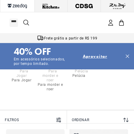
Frete grátis a partir de R$ 199
40% OFF
|
|
|
Início
Cachorros
Brinquedos
Pelúcia
Aproveitar
Pelúcia
Em acessórios selecionados,
por tempo limitado.
Pelúcia
Para Jogar
Para morder e
roer
FILTROS
ORDENAR
NOVO