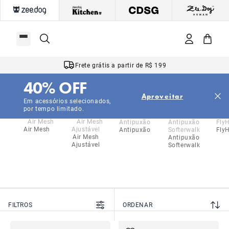
Frete grátis a partir de R$ 199
40% OFF
|
|
|
Início
Cachorros
Acessórios
Peitorais
Aproveitar
Peitorais
Em acessórios selecionados,
por tempo limitado.
Air Mesh
Antipuxão
Fly
Air Mesh
Antipuxão
Ajustável
Softerwalk
FILTROS
ORDENAR
NOVO