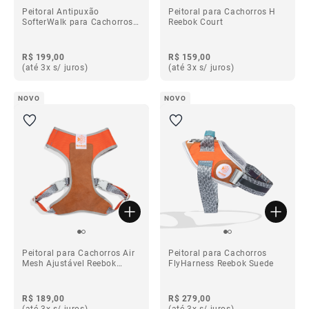
Peitoral Antipuxão
Peitoral para Cachorros H
SofterWalk para Cachorros
Reebok Court
Reebok Court
R$ 199,00
R$ 159,00
(até 3x s/ juros)
(até 3x s/ juros)
NOVO
NOVO
Peitoral para Cachorros Air
Peitoral para Cachorros
Mesh Ajustável Reebok
FlyHarness Reebok Suede
Suede
R$ 189,00
R$ 279,00
(até 3x s/ juros)
(até 3x s/ juros)