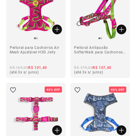
Peitoral para Cachorros Air
Peitoral Antipuxão
Mesh Ajustável H3D Jelly
SofterWalk para Cachorros
H3D Jelly
R$ 169,00
R$ 101,40
R$ 179,00
R$ 107,40
(até 3x s/ juros)
(até 3x s/ juros)
40% OFF
40% OFF