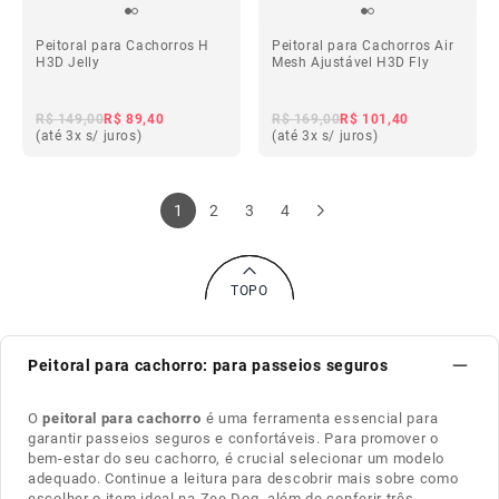
Peitoral para Cachorros H
Peitoral para Cachorros Air
H3D Jelly
Mesh Ajustável H3D Fly
R$ 149,00
R$ 89,40
R$ 169,00
R$ 101,40
(até 3x s/ juros)
(até 3x s/ juros)
1
2
3
4
TOPO
Peitoral para cachorro: para passeios seguros
O
peitoral para cachorro
é uma ferramenta essencial para
garantir passeios seguros e confortáveis. Para promover o
bem-estar do seu cachorro, é crucial selecionar um modelo
adequado. Continue a leitura para descobrir mais sobre como
escolher o item ideal na
Zee.Dog
, além de conferir três