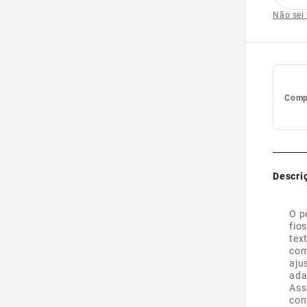
Não sei
Compl
Descri
O p
fio
tex
com
aju
ada
Ass
con