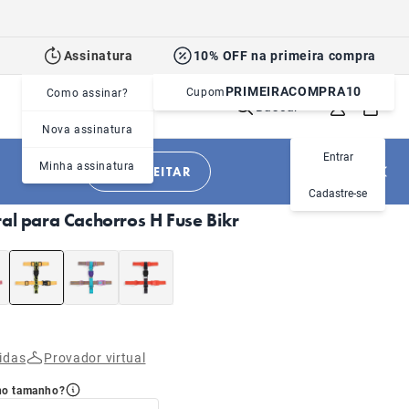
Assinatura
10% OFF na primeira compra
PRIMEIRACOMPRA10
Cupom
Como assinar?
Buscar
Nova assinatura
Entrar
Minha assinatura
APROVEITAR
|
|
Cachorros
Acessórios
Peitorais
Cadastre-se
ral para Cachorros H Fuse Bikr
idas
Provador virtual
no tamanho?