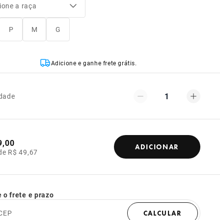
ione a raça
P
M
G
Adicione e ganhe frete grátis.
1
dade
9,00
ADICIONAR
de R$ 49,67
 o frete e prazo
CEP
CALCULAR