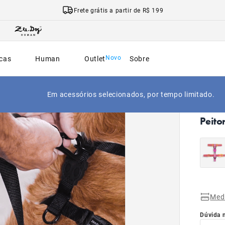
Frete grátis a partir de R$ 199
cas
Human
Outlet
Sobre
NOVO
Em acessórios selecionados, por tempo limitado.
|
Início
Peito
Med
Dúvida 