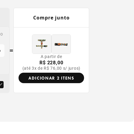
Compre junto
VO
=
o
A partir de
R$ 228,00
(até 3x de R$ 76,00 s/ juros)
ADICIONAR 2 ITENS