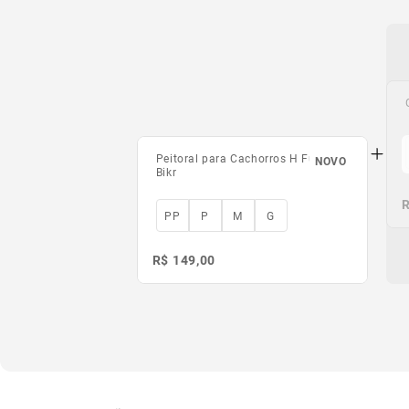
Peitoral para Cachorros H Fuse
NOVO
Bikr
R
R
PP
P
M
G
R$ 149,00