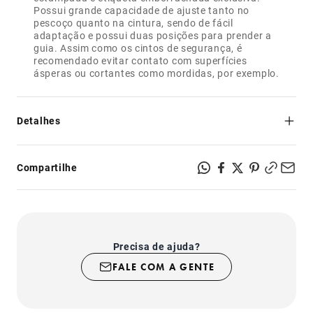
Possui grande capacidade de ajuste tanto no
pescoço quanto na cintura, sendo de fácil
adaptação e possui duas posições para prender a
guia. Assim como os cintos de segurança, é
recomendado evitar contato com superfícies
ásperas ou cortantes como mordidas, por exemplo.
Detalhes
- Segurança e resistência: feito de poliéster, mesmo
material dos cintos de segurança;
Compartilhe
- Regulável no pescoço e na cintura;
- Possui dois pontos para prender a guia: na altura do
pescoço ou na altura da cintura;
- Fecho com sistema de segurança super-resistente;
- Produto indicado para uso somente em cachorros.
Precisa de ajuda?
FALE COM A GENTE