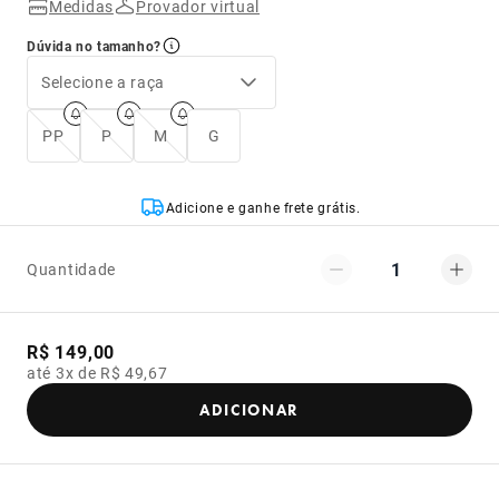
Medidas
Provador virtual
Dúvida no tamanho?
Selecione a raça
PP
P
M
G
Adicione e ganhe frete grátis.
1
Quantidade
R$ 149,00
até 3x de R$ 49,67
ADICIONAR