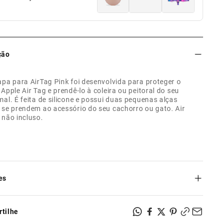
ção
apa para AirTag Pink foi desenvolvida para proteger o
 Apple Air Tag e prendê-lo à coleira ou peitoral do seu
mal. É feita de silicone e possui duas pequenas alças
 se prendem ao acessório do seu cachorro ou gato. Air
 não incluso.
es
ser usada com o Apple AirTag;
de silicone;
tilhe
lças para prender em coleiras e peitorais;