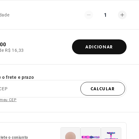
1
dade
,00
ADICIONAR
de R$ 16,33
 o frete e prazo
CEP
CALCULAR
 meu CEP
ete o conjunto