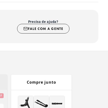
nível em 4 cores.
Precisa de ajuda?
FALE COM A GENTE
Compre junto
FF
FF