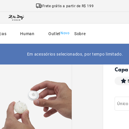
Frete grátis a partir de R$ 199
cas
Human
Outlet
Sobre
MAIS 
Em acessórios selecionados, por tempo limitado.
|
Início
Capa 
Único