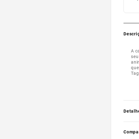
Descri
A c
seu
ani
que
Tag
Detalh
- Para 
- Feita 
Compar
- Com a