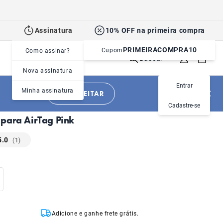
Assinatura
10% OFF na primeira compra
PRIMEIRACOMPRA10
Cupom
Como assinar?
Buscar
Nova assinatura
VENDIDOS
Entrar
Minha assinatura
APROVEITAR
|
|
Cachorros
Acessórios
Capas para Tags
Cadastre-se
para AirTag Pink
5.0
(1)
Adicione e ganhe frete grátis.