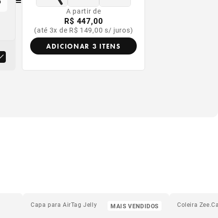
=
o
A partir de
R$ 447,00
(até 3x de R$ 149,00 s/ juros)
ADICIONAR 3 ITENS
or
produto
Capa para AirTag Jelly
Coleira Zee.C
MAIS VENDIDOS