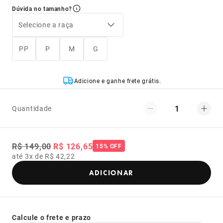
Dúvida no tamanho?
Selecione a raça
PP
P
M
G
Adicione e ganhe frete grátis.
1
Quantidade
R$ 149,00
R$ 126,65
15% OFF
até 3x de R$ 42,22
ADICIONAR
Calcule o frete e prazo