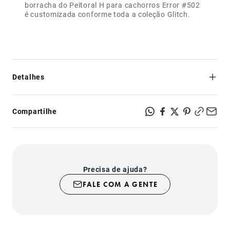
borracha do Peitoral H para cachorros Error #502
é customizada conforme toda a coleção Glitch.
Detalhes
- Segurança e resistência: feito de poliéster, mesmo
material dos cintos de segurança;
Compartilhe
- Regulável no pescoço e na cintura;
- Possui dois pontos para prender a guia: na altura do
pescoço ou na altura da cintura;
- Fecho com sistema de segurança super-resistente;
- Produto indicado para uso somente em cachorros.
Precisa de ajuda?
FALE COM A GENTE