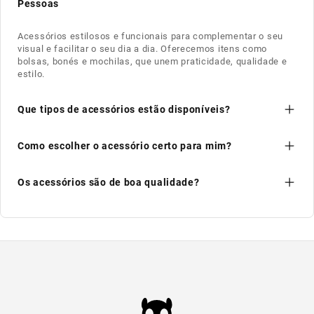
Pessoas
Acessórios estilosos e funcionais para complementar o seu
visual e facilitar o seu dia a dia. Oferecemos itens como
bolsas, bonés e mochilas, que unem praticidade, qualidade e
estilo.
Que tipos de acessórios estão disponíveis?
Oferecemos uma variedade de acessórios, incluindo
Como escolher o acessório certo para mim?
bolsas, mochilas, bonés, cintos e outros itens que
complementam o seu estilo e oferecem praticidade no dia
A escolha do acessório ideal depende do seu estilo e
a dia.
Os acessórios são de boa qualidade?
necessidades. Se você busca praticidade, mochilas e
bolsas podem ser ideais. Já os bonés e cintos são
Sim, todos os acessórios da
Zee.Dog
são feitos com
perfeitos para adicionar um toque de estilo ao seu visual.
materiais de alta qualidade, garantindo durabilidade e
conforto, além de um design moderno e elegante.