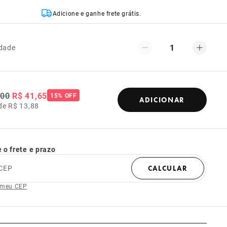
Adicione e ganhe frete grátis.
1
dade
,00
R$ 41,65
15% OFF
ADICIONAR
de R$ 13,88
 o frete e prazo
CEP
CALCULAR
 meu CEP