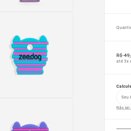
Quanti
R$ 49
até 3x 
Calcule
Seu 
Não sei