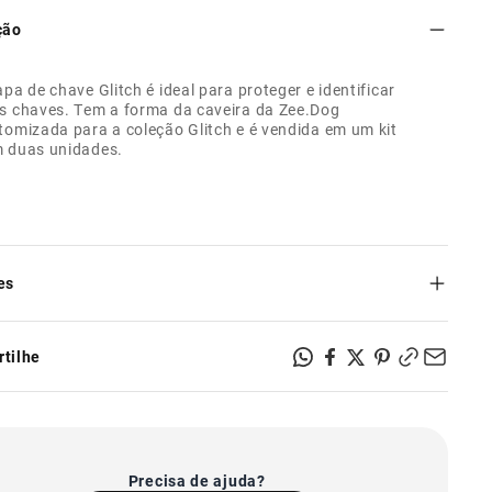
ção
apa de chave Glitch é ideal para proteger e identificar
s chaves. Tem a forma da caveira da Zee.Dog
tomizada para a coleção Glitch e é vendida em um kit
 duas unidades.
es
universal para chaves;
ne danos por uso;
tilhe
 a identificar chaves;
nível em kits de 2 unidades;
forma da caveira da Zee.Dog customizada para a coleção
Precisa de ajuda?