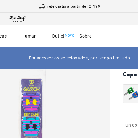
Frete grátis a partir de R$ 199
cas
Human
Outlet
Sobre
Em acessórios selecionados, por tempo limitado.
|
Início
Capa 
Único