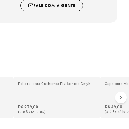
FALE COM A GENTE
Peitoral para Cachorros FlyHarness Cmyk
Capa para Ai
R$ 279,00
R$ 49,00
(até 3x s/ juros)
(até 3x s/ jur