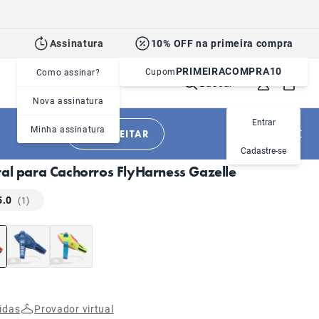
Assinatura
10% OFF na primeira compra
PRIMEIRACOMPRA10
Cupom
Como assinar?
Buscar
Nova assinatura
Entrar
Minha assinatura
APROVEITAR
|
|
Cachorros
Acessórios
Peitorais
Cadastre-se
ral para Cachorros FlyHarness Gazelle
5.0
(1)
idas
Provador virtual