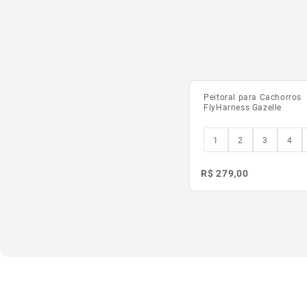
Peitoral para Cachorros
FlyHarness Gazelle
1
2
3
4
R$ 279,00