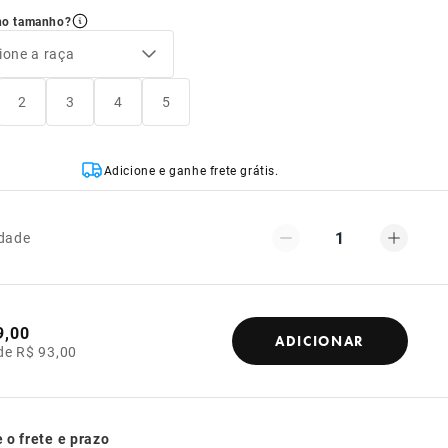
no tamanho?
ione a raça
2
3
4
5
Adicione e ganhe frete grátis.
1
dade
9,00
ADICIONAR
de R$ 93,00
 o frete e prazo