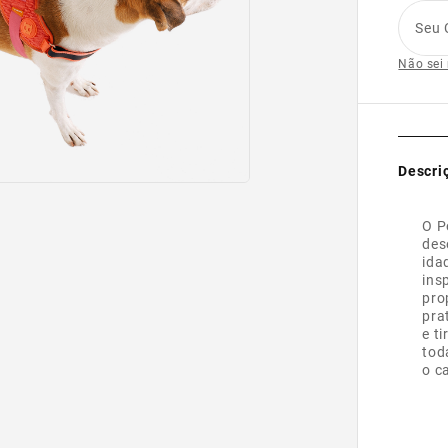
Seu 
Não sei
Descri
O P
des
ida
ins
pro
pra
e t
tod
o c