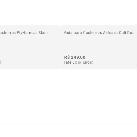
Cachorros FlyHarness Slam
Guia para Cachorros Airleash Cali Dos
R$ 249,00
)
(até 3x s/ juros)