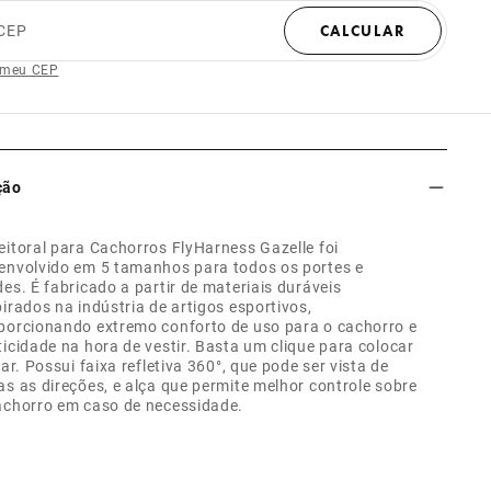
CEP
CALCULAR
 meu CEP
ção
eitoral para Cachorros FlyHarness Gazelle foi
envolvido em 5 tamanhos para todos os portes e
des. É fabricado a partir de materiais duráveis
pirados na indústria de artigos esportivos,
porcionando extremo conforto de uso para o cachorro e
ticidade na hora de vestir. Basta um clique para colocar
irar. Possui faixa refletiva 360°, que pode ser vista de
as as direções, e alça que permite melhor controle sobre
achorro em caso de necessidade.