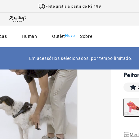
Frete grátis a partir de R$ 199
cas
Human
Outlet
Sobre
Em acessórios selecionados, por tempo limitado.
|
Início
Peito
Med