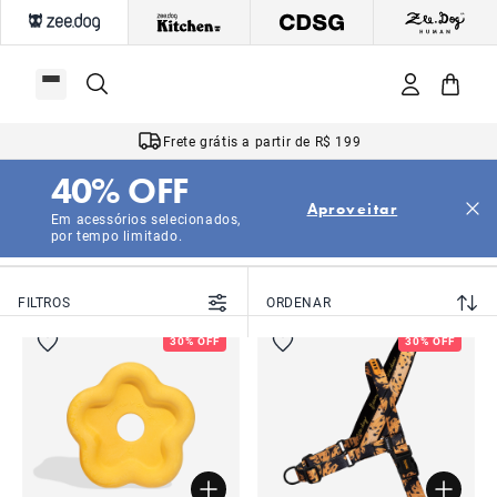
Frete grátis a partir de R$ 199
40% OFF
|
Início
Outlet
Aproveitar
Outlet
Em acessórios selecionados,
por tempo limitado.
FILTROS
ORDENAR
30% OFF
30% OFF