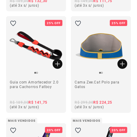
R$ 189,00
R$ 132,30
R$ 149,00
R$ 111,75
(até 3x s/ juros)
(até 3x s/ juros)
25% OFF
25% OFF
Guia com Amortecedor 2.0
Cama Zee.Cat Polo para
para Cachorros Fatboy
Gatos
R$ 189,00
R$ 141,75
R$ 299,00
R$ 224,25
(até 3x s/ juros)
(até 3x s/ juros)
MAIS VENDIDOS
MAIS VENDIDOS
20% OFF
20% OFF