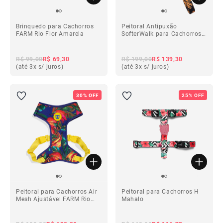
Brinquedo para Cachorros
Peitoral Antipuxão
FARM Rio Flor Amarela
SofterWalk para Cachorros
FARM Rio Bossa Banana
R$ 99,00
R$ 69,30
R$ 199,00
R$ 139,30
(até 3x s/ juros)
(até 3x s/ juros)
ba
30% OFF
25% OFF
ba
Peitoral para Cachorros Air
Peitoral para Cachorros H
Mesh Ajustável FARM Rio
Mahalo
Samba