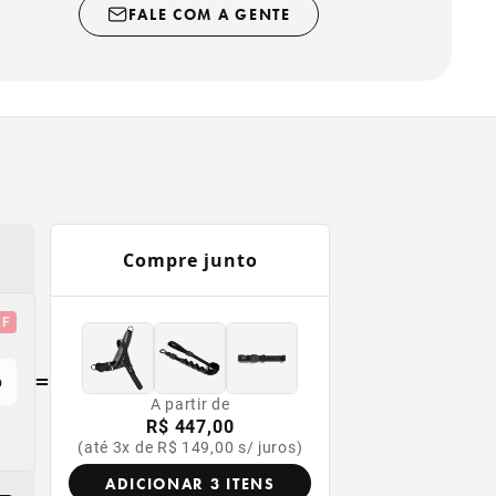
 de colocar;
FALE COM A GENTE
 e Poliester de alta qualidade;
acha de caveira da Zee.Dog customizada da coleção GLITCH
 de material atóxico.
Compre junto
or
FF
=
o
A partir de
R$ 447,00
(até 3x de R$ 149,00 s/ juros)
ADICIONAR 3 ITENS