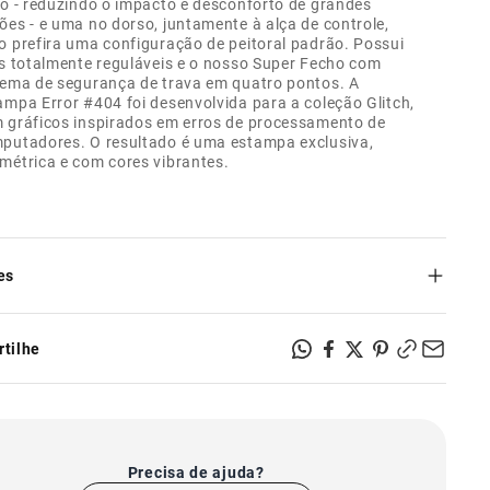
to - reduzindo o impacto e desconforto de grandes
ões - e uma no dorso, juntamente à alça de controle,
o prefira uma configuração de peitoral padrão. Possui
as totalmente reguláveis e o nosso Super Fecho com
tema de segurança de trava em quatro pontos. A
ampa Error #404 foi desenvolvida para a coleção Glitch,
 gráficos inspirados em erros de processamento de
putadores. O resultado é uma estampa exclusiva,
métrica e com cores vibrantes.
es
ito para cães que puxam;
 puxões;
tilhe
ões de argola: no peito e no dorso;
de controle forrada com neoprene super confortável;
r Fecho com sistema de trava em 4 pontos;
 contato com superfícies ásperas ou cortantes como
as, por exemplo;
uto indicado para uso somente em cachorros;
Precisa de ajuda?
mente ajustável;