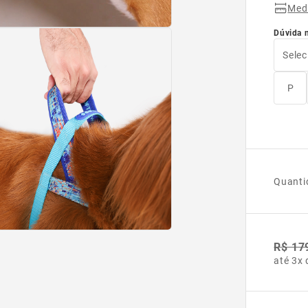
Med
Dúvida 
Selec
P
Quanti
R$ 17
até 3x 