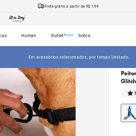
Frete grátis a partir de R$ 199
cas
Human
Outlet
Sobre
Em acessórios selecionados, por tempo limitado.
|
Início
Peito
Glitc