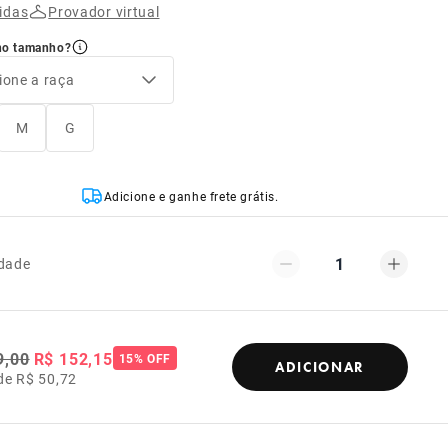
idas
Provador virtual
no tamanho?
ione a raça
M
G
Adicione e ganhe frete grátis.
1
dade
9,00
R$ 152,15
15% OFF
ADICIONAR
de R$ 50,72