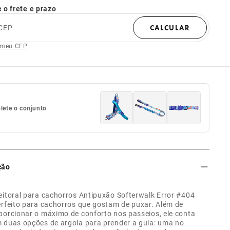
 o frete e prazo
CEP
CALCULAR
 meu CEP
ete o conjunto
ção
eitoral para cachorros Antipuxão Softerwalk Error #404
erfeito para cachorros que gostam de puxar. Além de
porcionar o máximo de conforto nos passeios, ele conta
 duas opções de argola para prender a guia: uma no