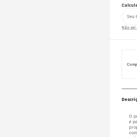
Calcule
Seu 
Não sei
Compl
Descri
O p
é p
pro
com