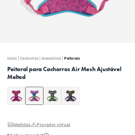
ba
|
|
|
Início
Cachorros
Acessórios
Peitorais
Peitoral para Cachorros Air Mesh Ajustável
Melted
ba
Medidas
Provador virtual