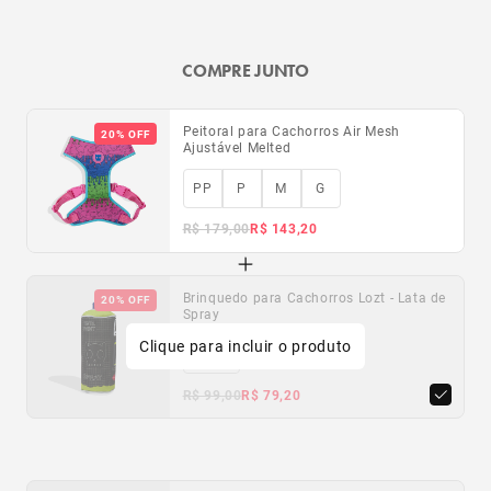
COMPRE JUNTO
Peitoral para Cachorros Air Mesh
20% OFF
Ajustável Melted
PP
P
M
G
R$ 179,00
R$ 143,20
Brinquedo para Cachorros Lozt - Lata de
20% OFF
Spray
Clique para incluir o produto
Único
R$ 99,00
R$ 79,20