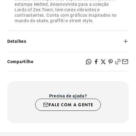
estampa Melted, desenvolvida para a coleção
Lords of Zee.Town, tem cores vibrantes e
contrastantes. Conta com gráficos inspirados no
Detalhes
Não esquenta: feito de trama aerada que permite a
ventilação da pele e do pelo;
Compartilhe
Regulável na barriga e no pescoço para melhor ajuste em
seu cachorro;
Prático de colocar e confortável de usar;
Fechos com sistema de segurança super-resistente;
Produto indicado para uso somente em cachorros.
Precisa de ajuda?
FALE COM A GENTE