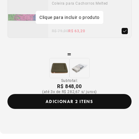
Coleira para Cachorros Melted
20% OFF
Clique para incluir o produto
PP
P
M
G
R$ 79,00
R$ 63,20
=
Subtotal:
R$ 848,00
(até 3x de R$ 282,67 s/ juros)
ADICIONAR 2 ITENS