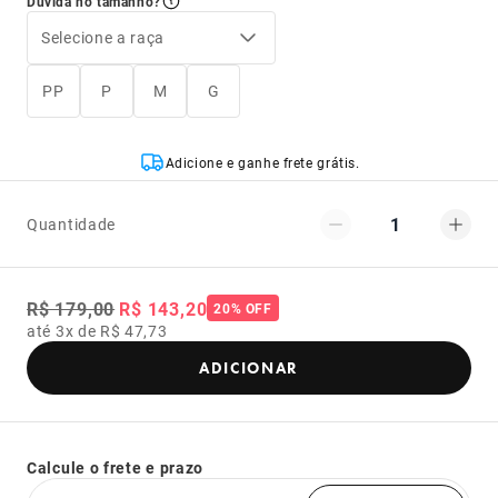
Dúvida no tamanho?
Selecione a raça
PP
P
M
G
Adicione e ganhe frete grátis.
1
Quantidade
R$ 179,00
R$ 143,20
20% OFF
até 3x de R$ 47,73
ADICIONAR
Calcule o frete e prazo