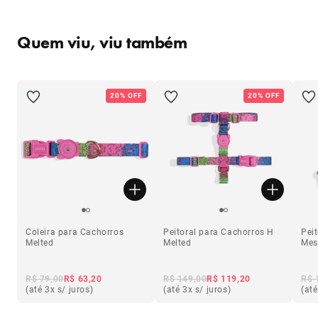
Quem viu, viu também
20% OFF
20% OFF
Coleira para Cachorros
Peitoral para Cachorros H
Pei
Melted
Melted
Mes
R$ 79,00
R$ 63,20
R$ 149,00
R$ 119,20
R$ 
(até 3x s/ juros)
(até 3x s/ juros)
(até