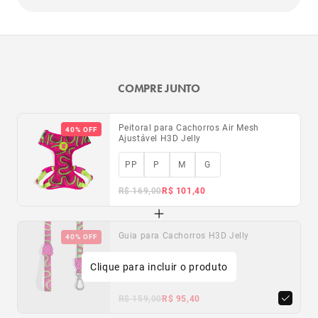
COMPRE JUNTO
Peitoral para Cachorros Air Mesh
40% OFF
Ajustável H3D Jelly
PP
P
M
G
R$ 169,00
R$ 101,40
Guia para Cachorros H3D Jelly
40% OFF
Clique para incluir o produto
PP
P
G
R$ 159,00
R$ 95,40