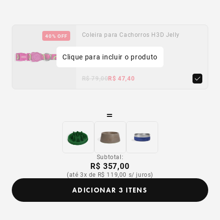
Coleira para Cachorros H3D Jelly
40% OFF
Clique para incluir o produto
PP
P
M
G
R$ 79,00
R$ 47,40
=
Subtotal:
R$ 357,00
(até 3x de R$ 119,00 s/ juros)
ADICIONAR 3 ITENS