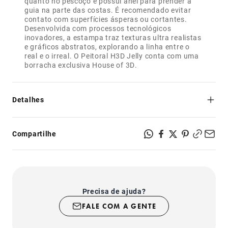
quanto no pescoço e possui anel para prender a
guia na parte das costas. É recomendado evitar
contato com superfícies ásperas ou cortantes.
Desenvolvida com processos tecnológicos
inovadores, a estampa traz texturas ultra realistas
e gráficos abstratos, explorando a linha entre o
real e o irreal. O Peitoral H3D Jelly conta com uma
borracha exclusiva House of 3D.
Detalhes
- Não esquenta: feito de trama aerada que permite a
ventilação da pele e do pelo;
Compartilhe
- Regulável na barriga e no pescoço para melhor ajuste em
seu cachorro;
- Prático de colocar e confortável de usar;
- Fechos com sistema de segurança super-resistente;
- Produto indicado para uso somente em cachorros;
- Fechos com sistema de segurança super-resistente;
Precisa de ajuda?
- Com borracha exclusiva H3D.
FALE COM A GENTE