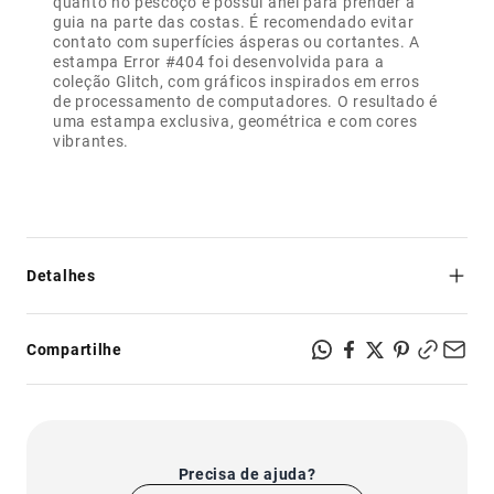
quanto no pescoço e possui anel para prender a
guia na parte das costas. É recomendado evitar
contato com superfícies ásperas ou cortantes. A
estampa Error #404 foi desenvolvida para a
coleção Glitch, com gráficos inspirados em erros
de processamento de computadores. O resultado é
uma estampa exclusiva, geométrica e com cores
vibrantes.
Detalhes
- Não esquenta: feito de trama aerada que permite a
ventilação da pele e do pelo;
Compartilhe
- Regulável na barriga e no pescoço para melhor ajuste em
seu cachorro;
- Prático de colocar e confortável de usar;
- Fechos com sistema de segurança super-resistente;
- Produto indicado para uso somente em cachorros;
- Fechos com sistema de segurança super-resistente.
Precisa de ajuda?