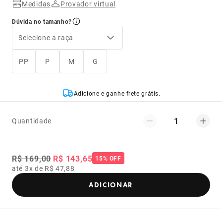
Medidas
Provador virtual
Dúvida no tamanho?
Selecione a raça
PP
P
M
G
Adicione e ganhe frete grátis.
1
Quantidade
R$ 169,00
R$ 143,65
15% OFF
até 3x de R$ 47,88
ADICIONAR