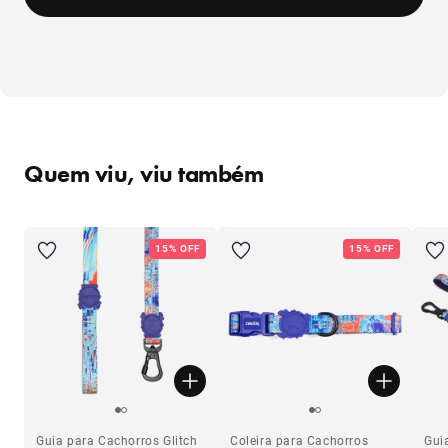
Quem viu, viu também
15% OFF
15% OFF
Guia para Cachorros Glitch
Coleira para Cachorros
Gui