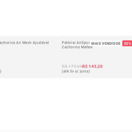
Cachorros Air Mesh Ajustável
Peitoral Antipuxão SofterWalk para
MAIS VENDIDOS
20%
Cachorros Melted
R$ 179,00
R$ 143,20
)
(até 3x s/ juros)