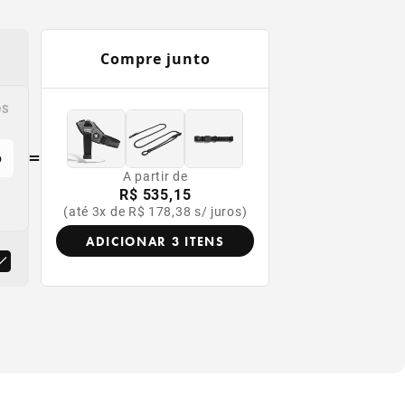
Compre junto
OS
OS
=
o
A partir de
R$ 535,15
(até 3x de R$ 178,38 s/ juros)
ADICIONAR 3 ITENS
or
produto