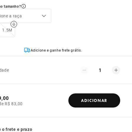
no tamanho?
ione a raça
1.5M
Adicione e ganhe frete grátis.
1
dade
9,00
ADICIONAR
de R$ 83,00
 o frete e prazo