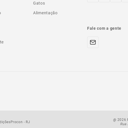
Gatos
o
Alimentação
Fale com a gente
te
@ 2026 P
dições
Procon - RJ
Rua 