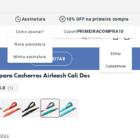
Assinatura
10% OFF na primeira compra
PRIMEIRACOMPRA10
Cupom
Como assinar?
Buscar
Nova assinatura
Entrar
Minha assinatura
APROVEITAR
|
|
Cachorros
Acessórios
Guias
Cadastre-se
para Cachorros Airleash Cali Dos
5.0
(1)
idas