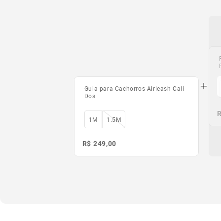
Guia para Cachorros Airleash Cali
Dos
R
R
1M
1.5M
R$ 249,00