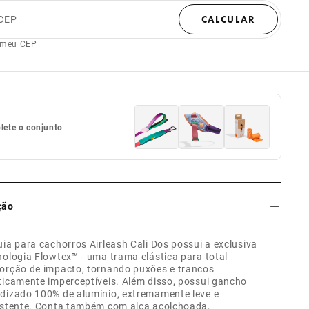
CEP
CALCULAR
 meu CEP
ete o conjunto
ção
uia para cachorros Airleash Cali Dos possui a exclusiva
nologia Flowtex™ - uma trama elástica para total
orção de impacto, tornando puxões e trancos
ticamente imperceptíveis. Além disso, possui gancho
dizado 100% de alumínio, extremamente leve e
istente. Conta também com alça acolchoada,