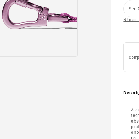
Seu 
Não sei
Compl
Descri
A g
tec
abs
pra
ano
res