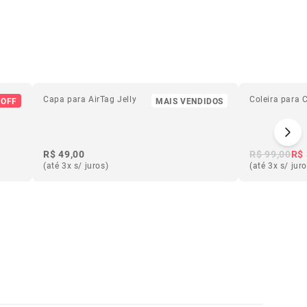
Capa para AirTag Jelly
Coleira para 
 OFF
MAIS VENDIDOS
R$ 49,00
R$ 99,00
R$ 
(até 3x s/ juros)
(até 3x s/ jur