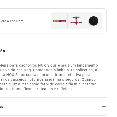
ete o conjunto
ção
oleira para cachorros NOX Sidus é mais um lançamento
lusivo da Zee.Dog. Como toda a linha NOX collection, a
eira NOX Sidus conta com uma trama refletiva para
xar os passeios noturnos ainda mais seguros. Quando
osta a luz direta como farol de carro e flash e lanterna,
fios da trama ficam prateadas e refletem.
es