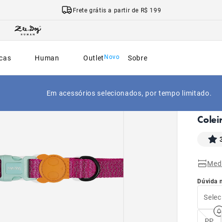
Frete grátis a partir de R$ 199
cas
Human
Outlet
Sobre
Em acessórios selecionados, por tempo limitado.
|
Início
Colei
Med
Dúvida 
Selec
PP