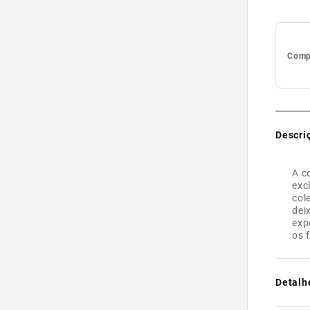
Compl
Descri
A c
exc
col
dei
exp
os 
Detalh