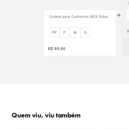
Coleira para Cachorros NOX Sidus
R
R
PP
P
M
G
R$ 89,00
Quem viu, viu também