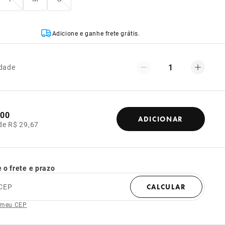
Adicione e ganhe frete grátis.
1
dade
,00
ADICIONAR
de R$ 29,67
 o frete e prazo
CEP
CALCULAR
 meu CEP