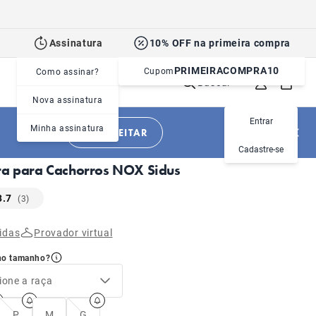
Assinatura
10% OFF na primeira compra
PRIMEIRACOMPRA10
Cupom
Como assinar?
Buscar
Nova assinatura
Entrar
Minha assinatura
APROVEITAR
|
|
Cachorros
Acessórios
Coleiras
Cadastre-se
ra para Cachorros NOX Sidus
3.7
(3)
idas
Provador virtual
no tamanho?
ione a raça
P
M
G