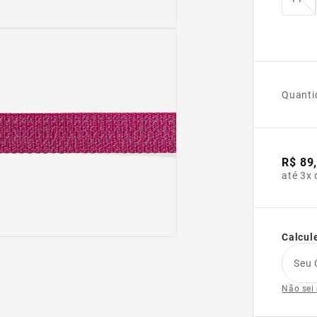
Quanti
R$ 89
até 3x 
Calcule
Seu 
Não sei