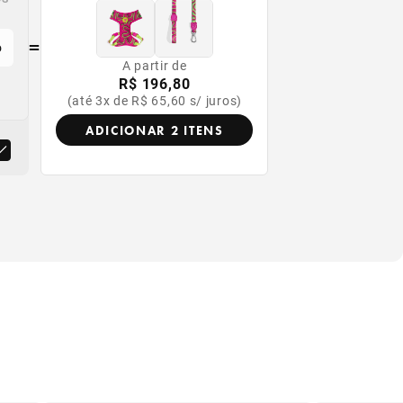
=
o
A partir de
R$ 196,80
(até 3x de R$ 65,60 s/ juros)
ADICIONAR 2 ITENS
r
 produto