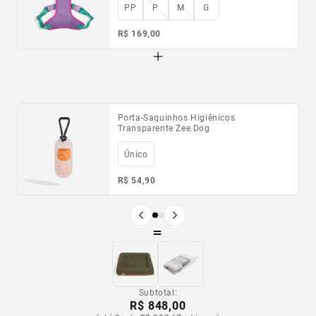
PP
P
M
G
R$ 169,00
Porta-Saquinhos Higiênicos
Refil de Saquinhos Higiênicos
Transparente Zee.Dog
Compostável Zee.Dog
Único
Único
R$ 54,90
R$ 54,90
R$ 49,41
p/ assinantes
Produto anterior
Próximo produto
=
Subtotal:
R$ 848,00