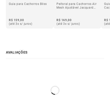
Guia para Cachorros Bliss
Peitoral para Cachorros Air
Gui
Mesh Ajustável Jacquard
Cac
Gibson
R$ 159,00
R$ 169,00
R$ 
(até 3x s/ juros)
(até 3x s/ juros)
(até
AVALIAÇÕES