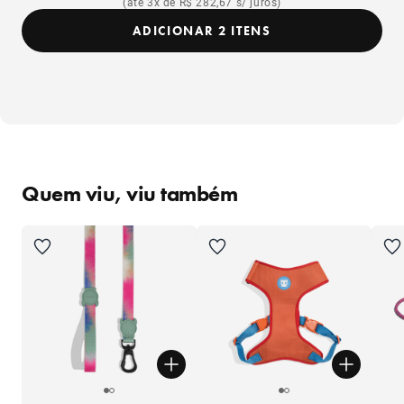
(até 3x de R$ 282,67 s/ juros)
ADICIONAR 2 ITENS
Quem viu, viu também