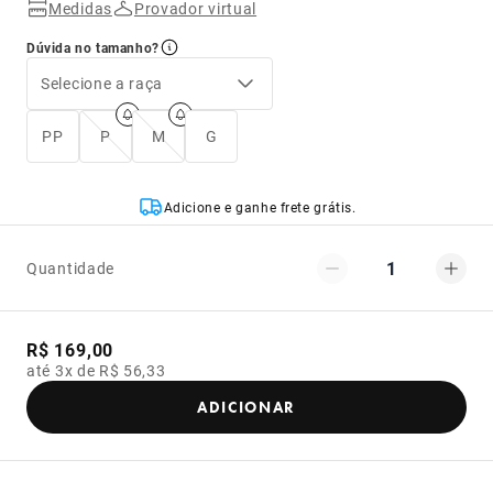
Medidas
Provador virtual
Dúvida no tamanho?
Selecione a raça
PP
P
M
G
Adicione e ganhe frete grátis.
1
Quantidade
R$ 169,00
até 3x de R$ 56,33
ADICIONAR