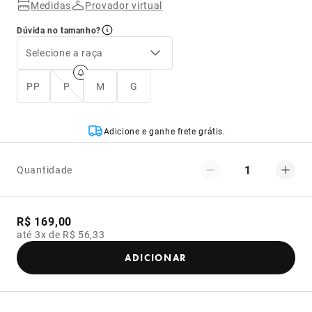
Medidas
Provador virtual
Dúvida no tamanho?
Selecione a raça
PP
P
M
G
Adicione e ganhe frete grátis.
1
Quantidade
R$ 169,00
até 3x de R$ 56,33
ADICIONAR