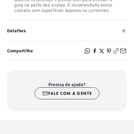
guia na parte das costas. É recomendado evitar
contato com superfícies ásperas ou cortantes.
Detalhes
- Não esquenta: feito de trama aerada que permite a
ventilação da pele e do pelo;
Compartilhe
- Regulável na barriga e no pescoço para melhor ajuste em
seu cachorro;
- Prático de colocar e confortável de usar;
- Fechos com sistema de segurança super-resistente;
- Produto indicado para uso somente em cachorros.
Precisa de ajuda?
FALE COM A GENTE