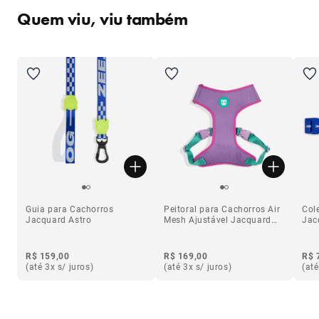
Quem viu, viu também
Guia para Cachorros
Peitoral para Cachorros Air
Col
Jacquard Astro
Mesh Ajustável Jacquard
Jac
Aura
R$ 159,00
R$ 169,00
R$ 
(até 3x s/ juros)
(até 3x s/ juros)
(até