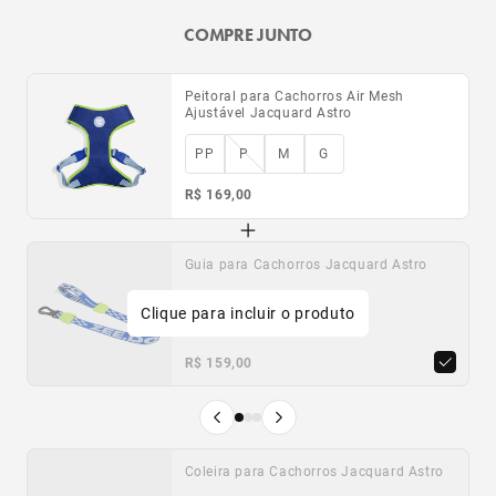
COMPRE JUNTO
Peitoral para Cachorros Air Mesh
Ajustável Jacquard Astro
PP
P
M
G
R$ 169,00
Guia para Cachorros Jacquard Astro
Guia com Amortecedor 2.0 para
Brinquedo para Cachorros Super Banana
Cachorros Gotham
Clique para incluir o produto
Único
PP
P
G
P
G
R$ 159,00
R$ 189,00
R$ 89,00
Produto anterior
Próximo produto
Coleira para Cachorros Jacquard Astro
Porta-Saquinhos Higiênicos Preto
Refil de Saquinhos Higiênicos
Zee.Dog
Compostável Zee.Dog