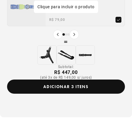
Clique para incluir o produto
Único
PP
P
M
G
Único
R$ 54,90
R$ 79,00
R$ 54,90
R$ 49,41
p/ assinantes
Produto anterior
Próximo produto
=
Subtotal:
R$ 447,00
(até 3x de R$ 149,00 s/ juros)
ADICIONAR 3 ITENS