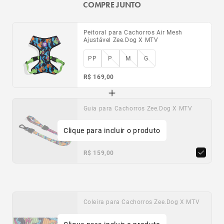
COMPRE JUNTO
Peitoral para Cachorros Air Mesh
Ajustável Zee.Dog X MTV
PP
P
M
G
R$ 169,00
Guia para Cachorros Zee.Dog X MTV
Clique para incluir o produto
PP
P
G
R$ 159,00
Coleira para Cachorros Zee.Dog X MTV
PP
P
M
G