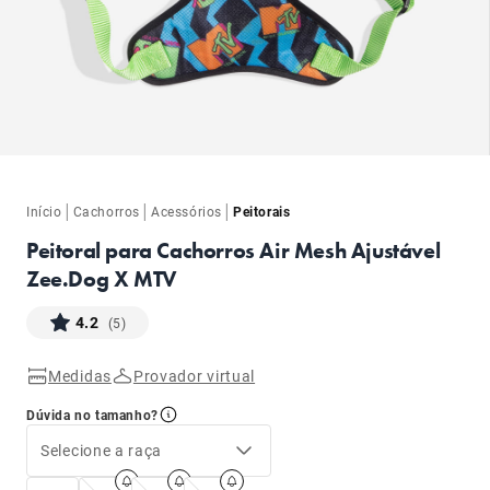
ba
|
|
|
Início
Cachorros
Acessórios
Peitorais
Peitoral para Cachorros Air Mesh Ajustável
Zee.Dog X MTV
4.2
(5)
ba
Medidas
Provador virtual
Dúvida no tamanho?
Selecione a raça