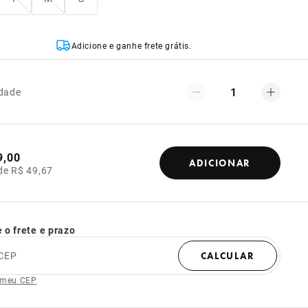
Adicione e ganhe frete grátis.
1
dade
9,00
ADICIONAR
de R$ 49,67
 o frete e prazo
CEP
CALCULAR
 meu CEP