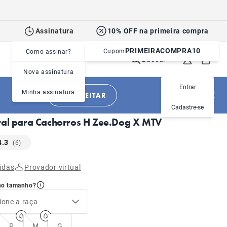
Assinatura
10% OFF na primeira compra
PRIMEIRACOMPRA10
Cupom
Como assinar?
Buscar
Nova assinatura
Entrar
Minha assinatura
APROVEITAR
|
|
Cachorros
Acessórios
Peitorais
Cadastre-se
ral para Cachorros H Zee.Dog X MTV
4.3
(6)
idas
Provador virtual
no tamanho?
ione a raça
P
M
G