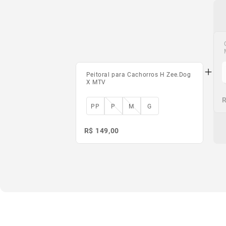
Peitoral para Cachorros H Zee.Dog
X MTV
R
PP
P
M
G
R$ 149,00