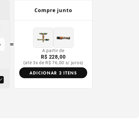
Compre junto
X
=
o
A partir de
R$ 228,00
(até 3x de R$ 76,00 s/ juros)
ADICIONAR 2 ITENS