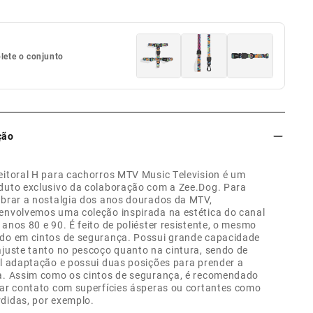
ete o conjunto
ção
eitoral H para cachorros MTV Music Television é um
duto exclusivo da colaboração com a Zee.Dog. Para
ebrar a nostalgia dos anos dourados da MTV,
envolvemos uma coleção inspirada na estética do canal
 anos 80 e 90. É feito de poliéster resistente, o mesmo
do em cintos de segurança. Possui grande capacidade
ajuste tanto no pescoço quanto na cintura, sendo de
il adaptação e possui duas posições para prender a
a. Assim como os cintos de segurança, é recomendado
tar contato com superfícies ásperas ou cortantes como
didas, por exemplo.