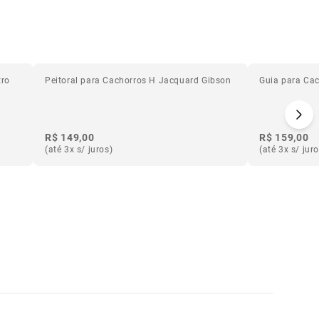
tro
Peitoral para Cachorros H Jacquard Gibson
Guia para Cac
R$ 149,00
R$ 159,00
(até 3x s/ juros)
(até 3x s/ jur