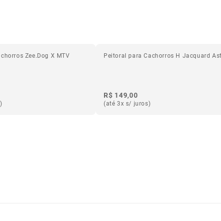
achorros Zee.Dog X MTV
Peitoral para Cachorros H Jacquard As
R$ 149,00
)
(até 3x s/ juros)