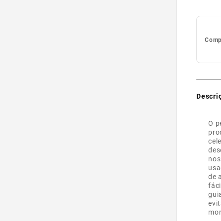
Compl
Descri
O p
pro
cel
des
nos
usa
de 
fác
gui
evi
mor