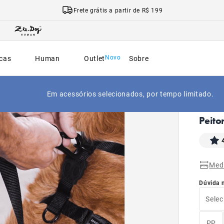
Frete grátis a partir de R$ 199
cas
Human
Outlet
Sobre
Em acessórios selecionados, por tempo limitado.
|
Início
Peito
Med
Dúvida 
Selec
PP