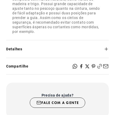
madeira e trigo. Possui grande capacidade de
ajuste tanto no pescoço quanto na cintura, sendo
de fácil adaptação e possui duas posições para
prender a guia. Assim como os cintos de
segurança, é recomendado evitar contato com
superfícies ásperas ou cortantes como mordidas,
Detalhes
- Segurança e resistência: feito de poliéster, mesmo
material dos cintos de segurança;
Compartilhe
- Regulável no pescoço e na cintura;
- Possui dois pontos para prender a guia: na altura do
pescoço ou na altura da cintura;
- Fecho com sistema de segurança super-resistente;
- Produto indicado para uso somente em cachorros;
Precisa de ajuda?
FALE COM A GENTE