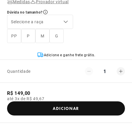
Medidas
Provador virtual
Dúvida no tamanho?
Selecione a raça
PP
P
M
G
Adicione e ganhe frete grátis.
1
Quantidade
R$ 149,00
até 3x de R$ 49,67
ADICIONAR