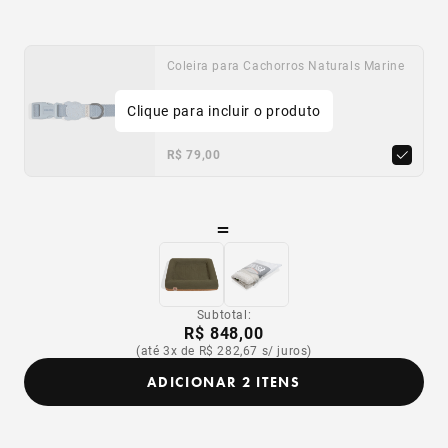
Coleira para Cachorros Naturals Marine
Clique para incluir o produto
PP
P
M
G
R$ 79,00
=
Subtotal:
R$ 848,00
(até 3x de R$ 282,67 s/ juros)
ADICIONAR 2 ITENS