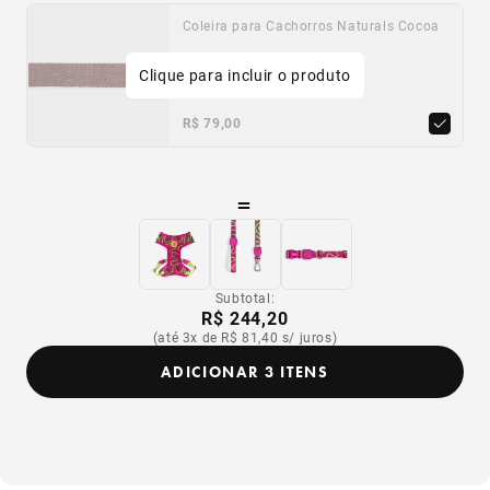
Coleira para Cachorros Naturals Cocoa
Clique para incluir o produto
PP
P
M
G
R$ 79,00
=
Subtotal:
R$ 244,20
(até 3x de R$ 81,40 s/ juros)
ADICIONAR 3 ITENS