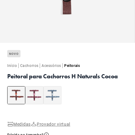
ba
NOVO
|
|
|
Início
Cachorros
Acessórios
Peitorais
Peitoral para Cachorros H Naturals Cocoa
ba
Medidas
Provador virtual
Dúvida no tamanho?