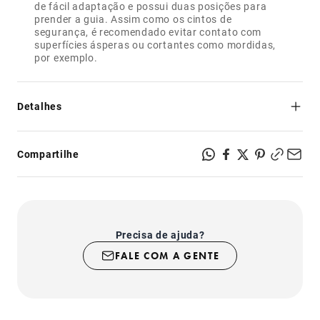
de fácil adaptação e possui duas posições para
prender a guia. Assim como os cintos de
segurança, é recomendado evitar contato com
superfícies ásperas ou cortantes como mordidas,
Detalhes
- Segurança e resistência: feito de poliéster, mesmo
material dos cintos de segurança;
Compartilhe
- Regulável no pescoço e na cintura;
- Possui dois pontos para prender a guia: na altura do
pescoço ou na altura da cintura;
- Fecho com sistema de segurança super-resistente;
- Produto indicado para uso somente em cachorros;
Precisa de ajuda?
FALE COM A GENTE