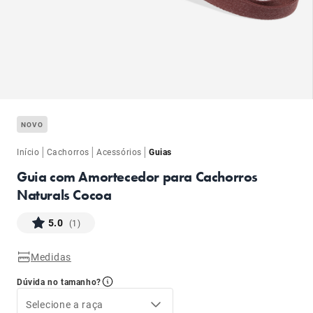
ba
NOVO
|
|
|
Início
Cachorros
Acessórios
Guias
Guia com Amortecedor para Cachorros
Naturals Cocoa
ba
5.0
(1)
Medidas
Dúvida no tamanho?
Selecione a raça