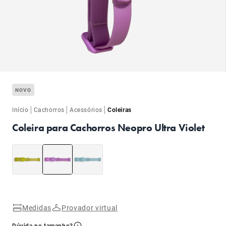
ba
NOVO
|
|
|
Início
Cachorros
Acessórios
Coleiras
Coleira para Cachorros Neopro Ultra Violet
ba
Medidas
Provador virtual
Dúvida no tamanho?