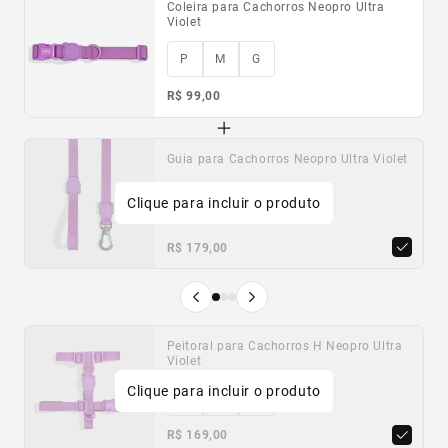
Coleira para Cachorros Neopro Ultra
Violet
P
M
G
R$ 99,00
Guia para Cachorros Neopro Ultra Violet
Guia para Cachorros Neopro Matcha
Guia para Cachorros Neopro Cloudy
Clique para incluir o produto
P
P
P
G
G
G
R$ 179,00
R$ 179,00
R$ 179,00
Produto anterior
Próximo produto
Peitoral para Cachorros H Neopro Ultra
Peitoral para Cachorros H Neopro
Peitoral para Cachorros H Neopro
Violet
Matcha
Cloudy
Clique para incluir o produto
P
P
P
M
M
M
G
G
G
R$ 169,00
R$ 169,00
R$ 169,00