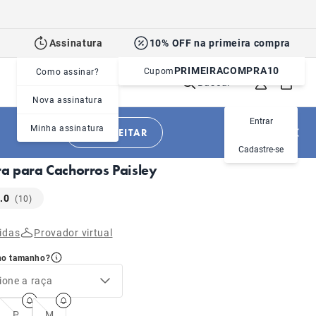
Assinatura
10% OFF na primeira compra
PRIMEIRACOMPRA10
Cupom
Como assinar?
Buscar
Nova assinatura
Entrar
Minha assinatura
APROVEITAR
|
|
Cachorros
Acessórios
Coleiras
Cadastre-se
ra para Cachorros Paisley
.0
(10)
idas
Provador virtual
no tamanho?
ione a raça
P
M