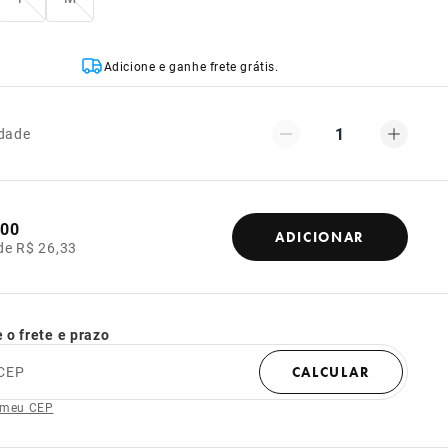
Adicione e ganhe frete grátis.
1
dade
,00
ADICIONAR
de R$ 26,33
 o frete e prazo
CEP
CALCULAR
 meu CEP