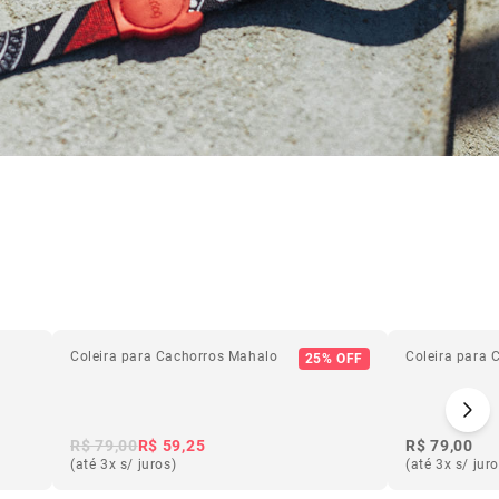
Coleira para Cachorros Mahalo
Coleira para 
25% OFF
R$ 79,00
R$ 59,25
R$ 79,00
(até 3x s/ juros)
(até 3x s/ jur