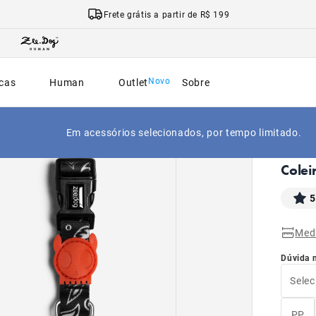
Frete grátis a partir de R$ 199
cas
Human
Outlet
Sobre
Em acessórios selecionados, por tempo limitado.
|
Início
Colei
5
Med
Dúvida 
Selec
PP