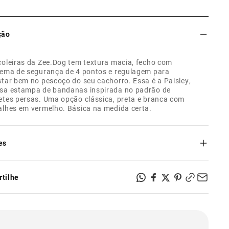
ção
coleiras da Zee.Dog tem textura macia, fecho com
tema de segurança de 4 pontos e regulagem para
star bem no pescoço do seu cachorro. Essa é a Paisley,
sa estampa de bandanas inspirada no padrão de
etes persas. Uma opção clássica, preta e branca com
alhes em vermelho. Básica na medida certa.
es
e poliéster .
cha de caveira da Zee.Dog, feita de material atóxico.
tilhe
ra macia e sedosa pra dar mais conforto nos passeios.
o seguro com sistema de segurança de 4 pontos.
ável, para melhor ajuste no pescoço do seu cachorro.