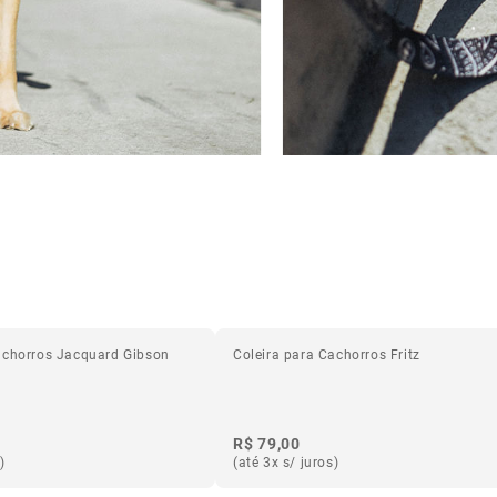
achorros Jacquard Gibson
Coleira para Cachorros Fritz
R$ 79,00
)
(até 3x s/ juros)