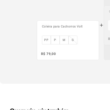
Coleira para Cachorros Volt
R
PP
P
M
G
R$ 79,00