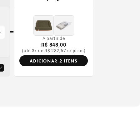
=
o
A partir de
R$ 848,00
(até 3x de R$ 282,67 s/ juros)
ADICIONAR 2 ITENS
or
produto