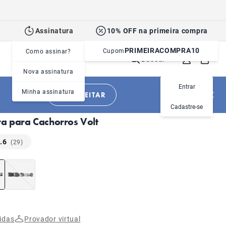
Assinatura
10% OFF na primeira compra
PRIMEIRACOMPRA10
Cupom
Como assinar?
Buscar
Nova assinatura
Entrar
Minha assinatura
APROVEITAR
|
|
Cachorros
Acessórios
Coleiras
Cadastre-se
ra para Cachorros Volt
.6
(29)
idas
Provador virtual