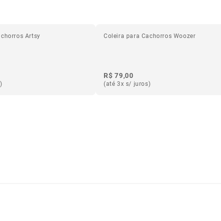
achorros Artsy
Coleira para Cachorros Woozer
R$ 79,00
)
(até 3x s/ juros)