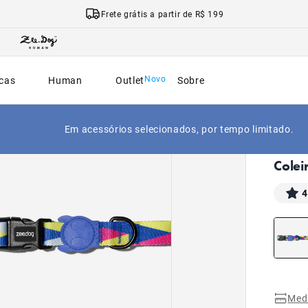
Frete grátis a partir de R$ 199
cas
Human
Outlet
Sobre
Em acessórios selecionados, por tempo limitado.
|
Início
Colei
4
Med