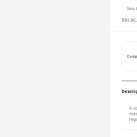
Seu 
Não sei
Compl
Descri
A c
mac
reg