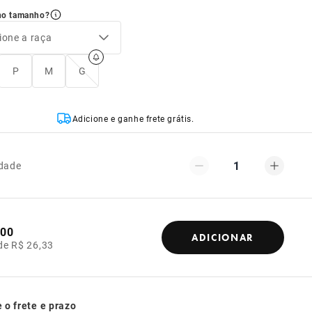
no tamanho?
ione a raça
P
M
G
Adicione e ganhe frete grátis.
1
dade
,00
ADICIONAR
de R$ 26,33
 o frete e prazo