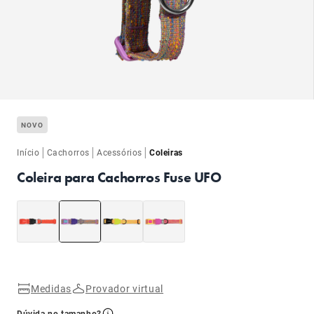
ba
NOVO
|
|
|
Início
Cachorros
Acessórios
Coleiras
Coleira para Cachorros Fuse UFO
ba
Medidas
Provador virtual
Dúvida no tamanho?