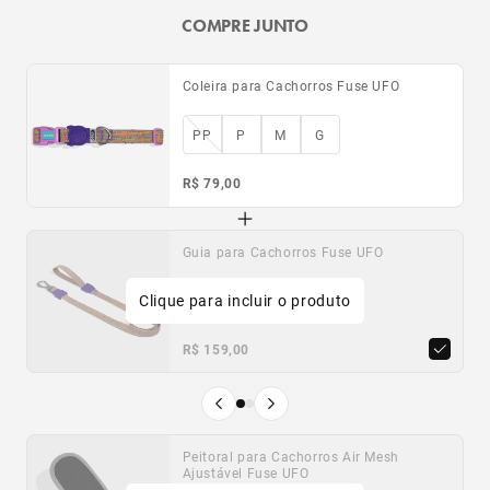
COMPRE JUNTO
Coleira para Cachorros Fuse UFO
PP
P
M
G
R$ 79,00
Guia para Cachorros Fuse UFO
Capa para AirTag Jelly
Clique para incluir o produto
Único
PP
P
G
R$ 159,00
R$ 49,00
Produto anterior
Próximo produto
Peitoral para Cachorros Air Mesh
Peitoral para Cachorros H Fuse UFO
Ajustável Fuse UFO