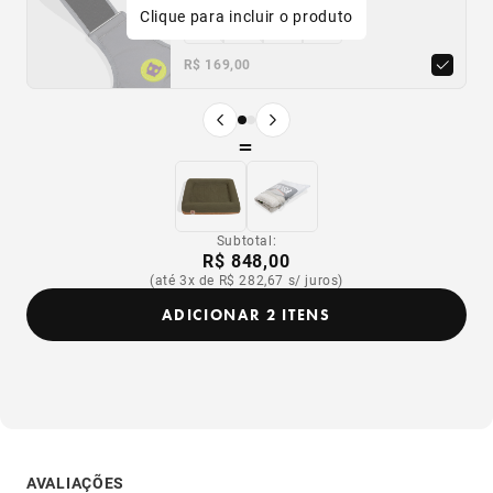
Clique para incluir o produto
PP
P
M
G
PP
P
M
G
R$ 169,00
R$ 149,00
Produto anterior
Próximo produto
=
Subtotal:
R$ 848,00
(até 3x de R$ 282,67 s/ juros)
ADICIONAR 2 ITENS
AVALIAÇÕES