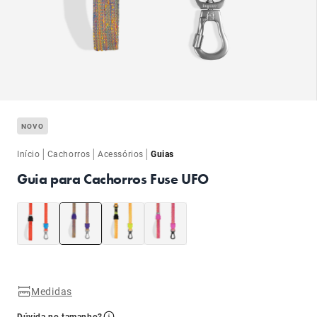
ba
NOVO
|
|
|
Início
Cachorros
Acessórios
Guias
Guia para Cachorros Fuse UFO
ba
Medidas
Dúvida no tamanho?