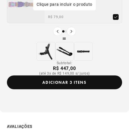
Clique para incluir o produto
PP
P
M
G
Único
R$ 79,00
R$ 54,90
Produto anterior
Próximo produto
=
Subtotal:
R$ 447,00
(até 3x de R$ 149,00 s/ juros)
ADICIONAR 3 ITENS
AVALIAÇÕES