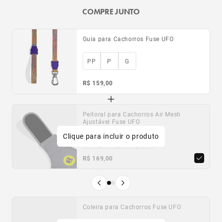
COMPRE JUNTO
Guia para Cachorros Fuse UFO
PP
P
G
R$ 159,00
Peitoral para Cachorros Air Mesh
Peitoral para Cachorros H Fuse UFO
Ajustável Fuse UFO
Clique para incluir o produto
PP
P
M
G
PP
P
M
G
R$ 169,00
R$ 149,00
Produto anterior
Próximo produto
Coleira para Cachorros Fuse UFO
Porta-Saquinhos Higiênicos
Transparente Zee.Dog