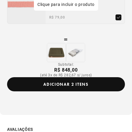
Clique para incluir o produto
PP
P
M
G
R$ 79,00
=
Subtotal:
R$ 848,00
(até 3x de R$ 282,67 s/ juros)
ADICIONAR 2 ITENS
AVALIAÇÕES