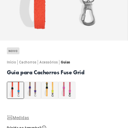
ba
NOVO
|
|
|
Início
Cachorros
Acessórios
Guias
Guia para Cachorros Fuse Grid
ba
Medidas
Dúvida no tamanho?