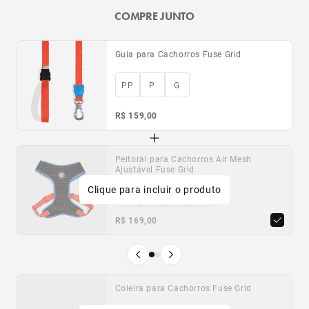
COMPRE JUNTO
Guia para Cachorros Fuse Grid
PP
P
G
R$ 159,00
Peitoral para Cachorros Air Mesh
Peitoral para Cachorros H Fuse Grid
Ajustável Fuse Grid
Clique para incluir o produto
PP
P
M
G
PP
P
M
G
R$ 169,00
R$ 149,00
Produto anterior
Próximo produto
Coleira para Cachorros Fuse Grid