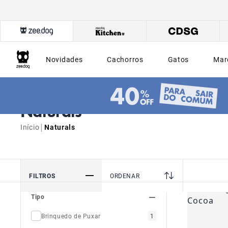
Novidades
Cachorros
Gatos
Mar
Naturals
|
Início
Naturals
FILTROS
ORDENAR
Tipo
Brinquedo de Puxar
1
Cama Zee.Bed
1