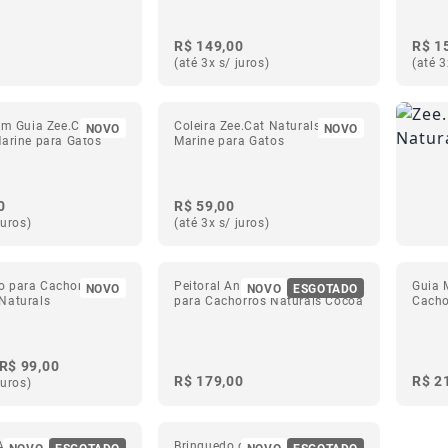
R$ 149,00
R$ 1
(até 3x s/ juros)
(até 3
om Guia Zee.Cat
Coleira Zee.Cat Naturals
NOVO
NOVO
arine para Gatos
Marine para Gatos
0
R$ 59,00
juros)
(até 3x s/ juros)
 para Cachorros de
Peitoral Antipuxão SofterWalk
Guia 
NOVO
NOVO
ESGOTADO
Naturals
para Cachorros Naturals Cocoa
Cacho
R$ 99,00
R$ 179,00
R$ 2
juros)
Amortecedor para
Brinquedo de Puxar para
NOVO
ESGOTADO
NOVO
ESGOTADO