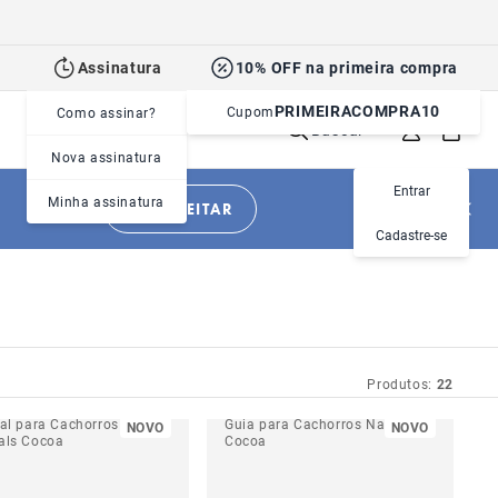
Assinatura
10% OFF na primeira compra
PRIMEIRACOMPRA10
Cupom
Como assinar?
Buscar
Nova assinatura
Entrar
Minha assinatura
APROVEITAR
Cadastre-se
Produtos:
22
ral para Cachorros H
Guia para Cachorros Naturals
NOVO
NOVO
als Cocoa
Cocoa