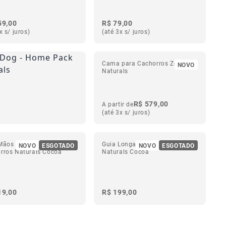
59,00
R$ 79,00
x s/ juros)
(até 3x s/ juros)
Cama para Cachorros Zee.Bed
NOVO
Naturals
R$ 579,00
A partir de
(até 3x s/ juros)
Mãos Livres para
Guia Longa da Cachorros
NOVO
ESGOTADO
NOVO
ESGOTADO
rros Naturals Cocoa
Naturals Cocoa
19,00
R$ 199,00