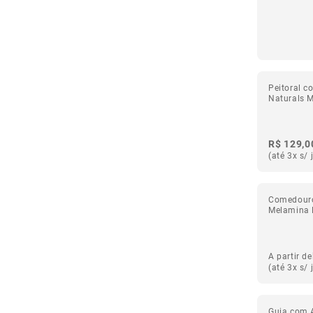
Peitoral c
Naturals M
R$ 129,0
(até 3x s/ 
Comedouro
Melamina 
A partir de
(até 3x s/ 
Guia com 