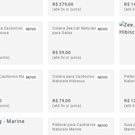
R$ 279,00
R$ 1
(até 3x s/ juros)
(até 3
ra Cachorros
Coleira Zee.Cat Naturals Cocoa
NOVO
NOVO
Cocoa
para Gatos
R$ 59,00
juros)
(até 3x s/ juros)
Cachorros Naturals
Coleira para Cachorros
Peito
NOVO
NOVO
Naturals Hibiscus
Natur
0
R$ 79,00
R$ 1
juros)
(até 3x s/ juros)
(até 3
Peitoral para Cachorros H
Guia 
NOVO
Naturals Marine
Marin