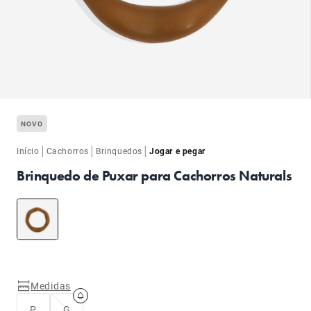
ba
NOVO
|
|
|
Início
Cachorros
Brinquedos
Jogar e pegar
Brinquedo de Puxar para Cachorros Naturals
ba
Medidas
P
G