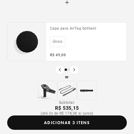
Capa para AirTag Gotham
Capa para Galaxy Tag Gotham
Único
Único
R$ 49,00
R$ 49,00
Produto anterior
Próximo produto
=
Subtotal:
R$ 535,15
(até 3x de R$ 178,38 s/ juros)
ADICIONAR 3 ITENS