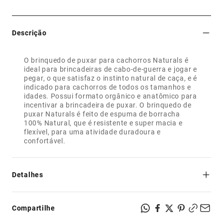
Descrição
O brinquedo de puxar para cachorros Naturals é
ideal para brincadeiras de cabo-de-guerra e jogar e
pegar, o que satisfaz o instinto natural de caça, e é
indicado para cachorros de todos os tamanhos e
idades. Possui formato orgânico e anatômico para
incentivar a brincadeira de puxar. O brinquedo de
puxar Naturals é feito de espuma de borracha
100% Natural, que é resistente e super macia e
flexível, para uma atividade duradoura e
Detalhes
- Brinquedo para puxar;
- Feito com borracha 100% Natural;
Compartilhe