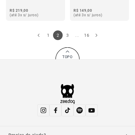
R$ 219,00
R$ 149,00
(até 3x s/ juros)
(até 3x s/ juros)
1
2
3
...
16
TOPO
Precisa de ajuda?