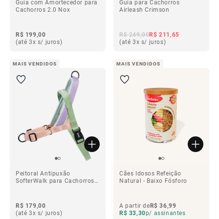
Guia com Amortecedor para
Guia para Cachorros
Cachorros 2.0 Nox
Airleash Crimson
R$ 199,00
R$ 249,00
R$ 211,65
(até 3x s/ juros)
(até 3x s/ juros)
MAIS VENDIDOS
MAIS VENDIDOS
Peitoral Antipuxão
Cães Idosos Refeição
SofterWalk para Cachorros
Natural - Baixo Fósforo
Peach
R$ 179,00
A partir de
R$ 36,99
(até 3x s/ juros)
R$ 33,30
p/ assinantes