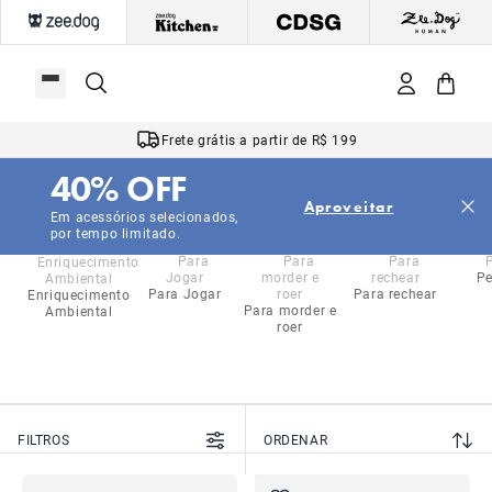
Frete grátis a partir de R$ 199
40% OFF
|
|
|
Início
Cachorros
Peitorais
Air%20Mesh%20Ajust%C3%A1vel
Aproveitar
Air%20Mesh%20Ajust%C3%A1vel
Em acessórios selecionados,
por tempo limitado.
Pe
Para Jogar
Para rechear
Enriquecimento
Para morder e
Ambiental
roer
FILTROS
ORDENAR
MAIS VENDIDOS