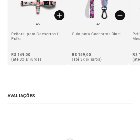
Peitoral para Cachorros H
Guia para Cachorros Blast
Pei
Polka
Mes
Aur
R$ 149,00
R$ 159,00
R$ 
(até 3x s/ juros)
(até 3x s/ juros)
(até
AVALIAÇÕES