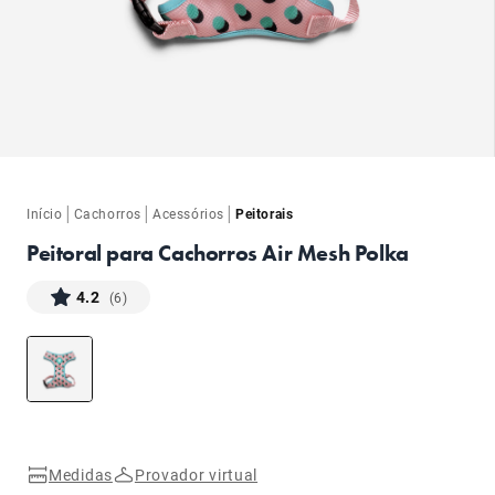
ba
|
|
|
Início
Cachorros
Acessórios
Peitorais
Peitoral para Cachorros Air Mesh Polka
4.2
(6)
ba
Medidas
Provador virtual