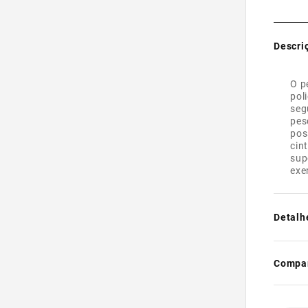
Descri
O p
pol
seg
pes
pos
cin
sup
exe
Detalh
- Segur
cintos
Compar
- Regul
- Possu
na altu