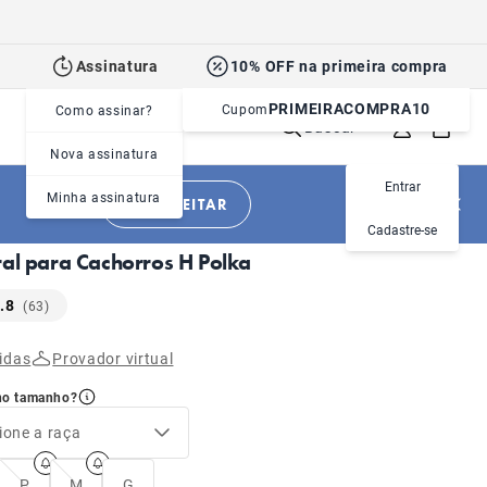
Assinatura
10% OFF na primeira compra
PRIMEIRACOMPRA10
Cupom
Como assinar?
Buscar
Nova assinatura
Entrar
Minha assinatura
APROVEITAR
|
|
Cachorros
Acessórios
Peitorais
Cadastre-se
ral para Cachorros H Polka
.8
(63)
idas
Provador virtual
no tamanho?
ione a raça
P
M
G