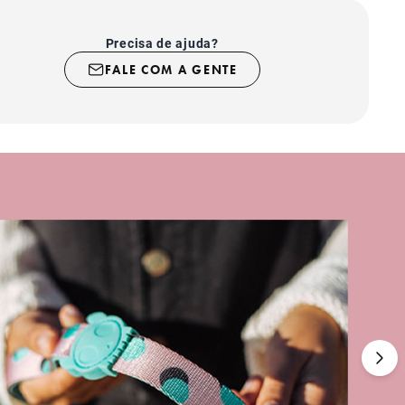
o com sistema de segurança super-resistente;
uto indicado para uso somente em cachorros;
 contato com superfícies ásperas ou cortantes como
Precisa de ajuda?
as, por exemplo.
FALE COM A GENTE