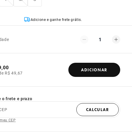
Adicione e ganhe frete grátis.
1
dade
9,00
ADICIONAR
de R$ 49,67
 o frete e prazo
CEP
CALCULAR
 meu CEP