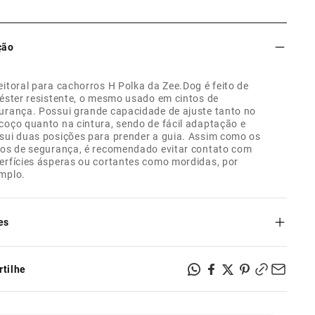
ção
eitoral para cachorros H Polka da Zee.Dog é feito de
iéster resistente, o mesmo usado em cintos de
urança. Possui grande capacidade de ajuste tanto no
coço quanto na cintura, sendo de fácil adaptação e
sui duas posições para prender a guia. Assim como os
tos de segurança, é recomendado evitar contato com
erfícies ásperas ou cortantes como mordidas, por
mplo.
es
ança e resistência: feito de poliéster, mesmo material dos
 de segurança;
tilhe
ável no pescoço e na cintura;
i dois pontos para prender a guia: na altura do pescoço ou
ra da cintura;