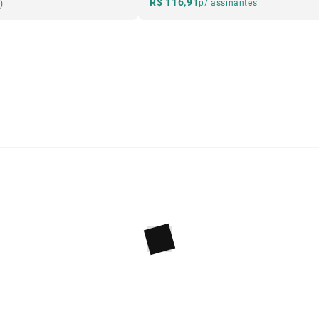
R$ 116,91
p/ assinantes
)