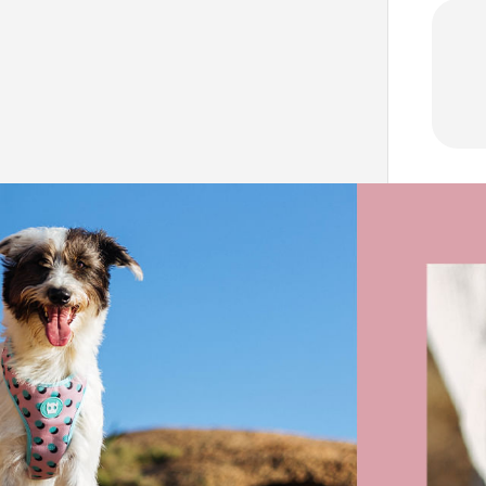
- Fech
- Prod
- Evite
mordid