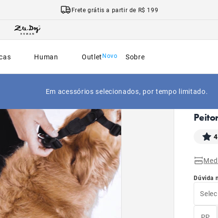
Frete grátis a partir de R$ 199
cas
Human
Outlet
Sobre
Em acessórios selecionados, por tempo limitado.
|
Início
Peito
4
Med
Dúvida 
Selec
PP