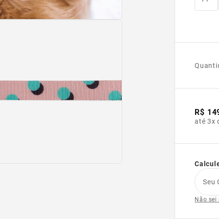
Quanti
R$ 14
até 3x 
Calcule
Seu 
Não sei