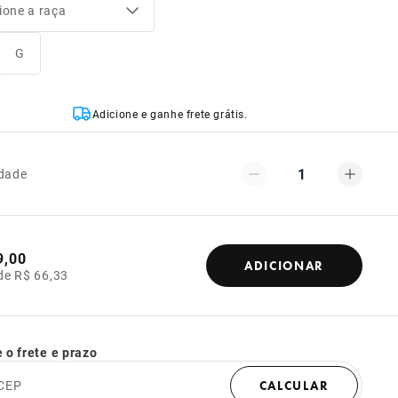
ione a raça
G
Adicione e ganhe frete grátis.
1
dade
9,00
ADICIONAR
de R$ 66,33
 o frete e prazo
CEP
CALCULAR