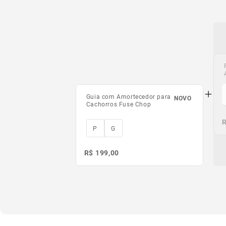
Guia com Amortecedor para
NOVO
Cachorros Fuse Chop
R
R
P
G
R$ 199,00