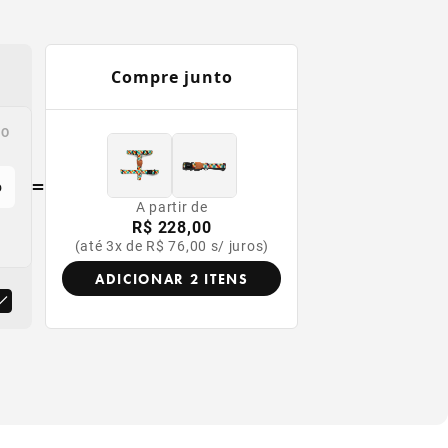
Compre junto
p
VO
=
o
A partir de
R$ 228,00
(até 3x de R$ 76,00 s/ juros)
ADICIONAR 2 ITENS