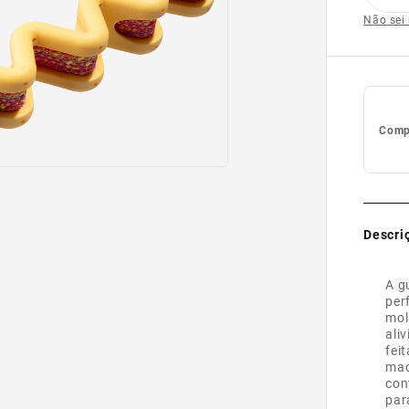
Não sei
Compl
Descri
A g
per
mol
ali
fei
mac
con
par