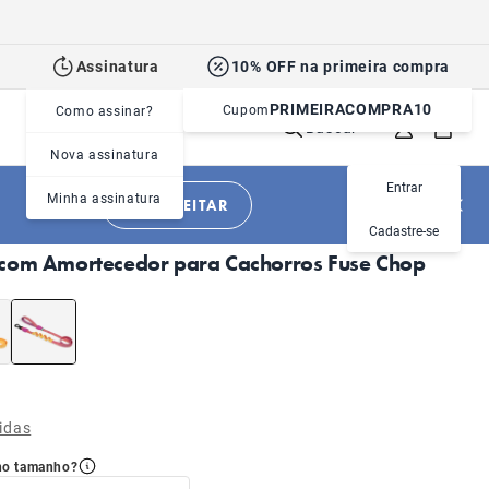
Assinatura
10% OFF na primeira compra
PRIMEIRACOMPRA10
Cupom
Como assinar?
Buscar
Nova assinatura
Entrar
Minha assinatura
APROVEITAR
|
|
Cachorros
Acessórios
Guias
Cadastre-se
com Amortecedor para Cachorros Fuse Chop
idas
no tamanho?