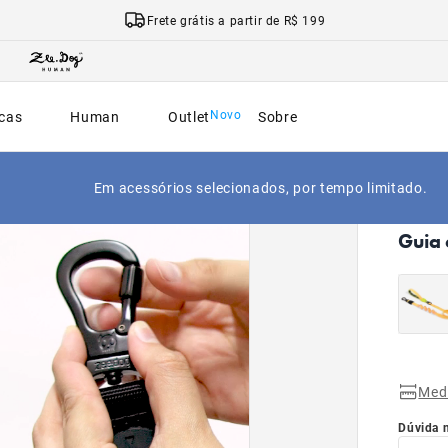
Frete grátis a partir de R$ 199
cas
Human
Outlet
Sobre
NOVO
Em acessórios selecionados, por tempo limitado.
|
Início
Guia 
Med
Dúvida 