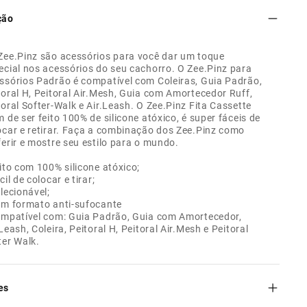
ção
Zee.Pinz são acessórios para você dar um toque
ecial nos acessórios do seu cachorro. O Zee.Pinz para
ssórios Padrão é compatível com Coleiras, Guia Padrão,
toral H, Peitoral Air.Mesh, Guia com Amortecedor Ruff,
toral Softer-Walk e Air.Leash. O Zee.Pinz Fita Cassette
m de ser feito 100% de silicone atóxico, é super fáceis de
ocar e retirar. Faça a combinação dos Zee.Pinz como
ferir e mostre seu estilo para o mundo.
eito com 100% silicone atóxico;
cil de colocar e tirar;
olecionável;
om formato anti-sufocante
ompatível com: Guia Padrão, Guia com Amortecedor,
.Leash, Coleira, Peitoral H, Peitoral Air.Mesh e Peitoral
ter Walk.
es