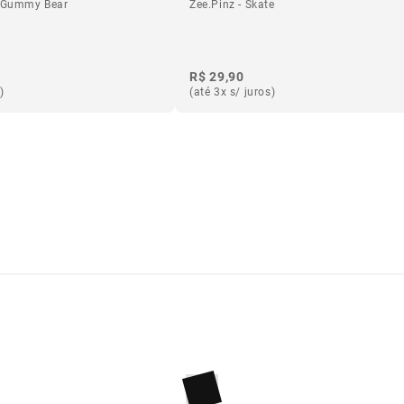
e Gummy Bear
Zee.Pinz - Skate
R$ 29,90
)
(até 3x s/ juros)