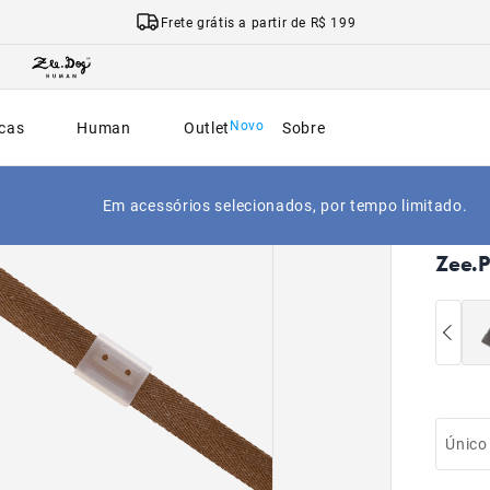
Frete grátis a partir de R$ 199
cas
Human
Outlet
Sobre
Em acessórios selecionados, por tempo limitado.
|
Início
Zee.P
Único