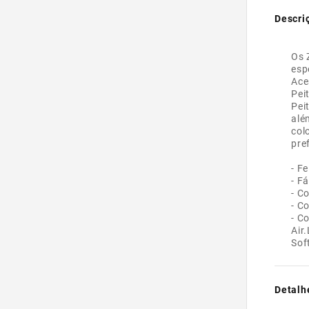
Descri
Os 
esp
Ace
Pei
Pei
alé
col
pre
- F
- Fá
- C
- C
- C
Air
Sof
Detalh