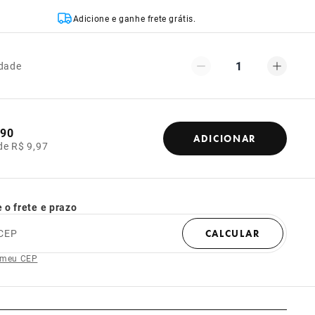
Adicione e ganhe frete grátis.
1
dade
,90
ADICIONAR
de R$ 9,97
 o frete e prazo
CEP
CALCULAR
 meu CEP