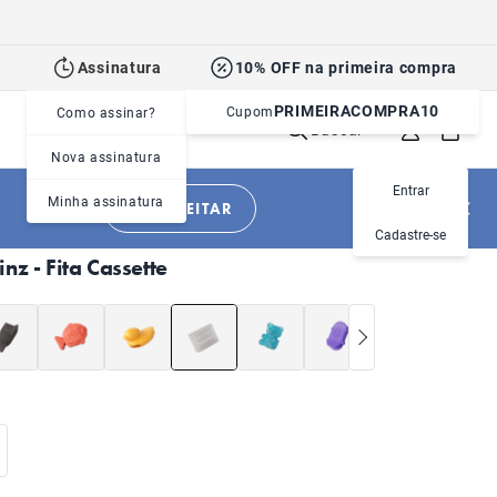
Assinatura
10% OFF na primeira compra
PRIMEIRACOMPRA10
Cupom
Como assinar?
Buscar
Nova assinatura
Entrar
Minha assinatura
APROVEITAR
|
|
Cachorros
Acessórios
Zee.Pinz
Cadastre-se
inz - Fita Cassette