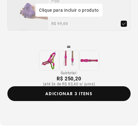
Pipp
Clique para incluir o produto
Único
R$ 99,00
=
Subtotal:
R$ 250,20
(até 3x de R$ 83,40 s/ juros)
ADICIONAR 3 ITENS