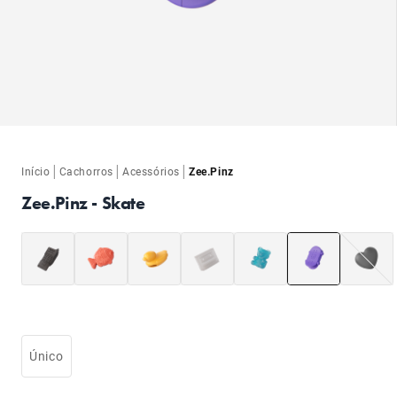
ba
|
|
|
Início
Cachorros
Acessórios
Zee.Pinz
Zee.Pinz - Skate
ba
Único