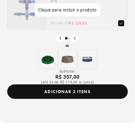
404
410
Clique para incluir o produto
PP
PP
P
P
M
M
G
G
R$ 149,00
R$ 149,00
R$ 126,65
R$ 126,65
Produto anterior
Próximo produto
=
Subtotal:
R$ 357,00
(até 3x de R$ 119,00 s/ juros)
ADICIONAR 3 ITENS