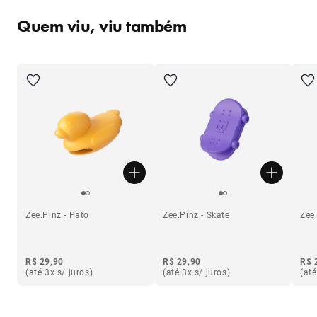
Quem viu, viu também
Zee.Pinz - Pato
Zee.Pinz - Skate
Zee
R$ 29,90
R$ 29,90
R$ 
(até 3x s/ juros)
(até 3x s/ juros)
(até