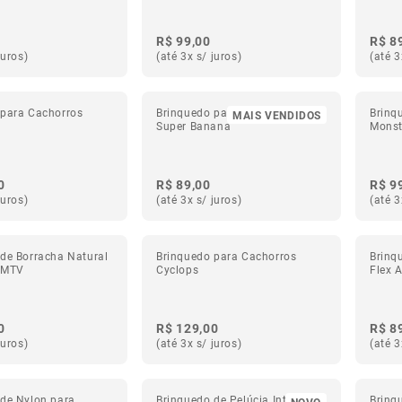
R$ 99,00
R$ 8
juros)
(até 3x s/ juros)
(até 3
 para Cachorros
Brinquedo para Cachorros
Brinq
MAIS VENDIDOS
Super Banana
Monst
0
R$ 89,00
R$ 9
juros)
(até 3x s/ juros)
(até 3
de Borracha Natural
Brinquedo para Cachorros
Brinq
 MTV
Cyclops
Flex A
0
R$ 129,00
R$ 8
juros)
(até 3x s/ juros)
(até 3
 de Nylon para
Brinquedo de Pelúcia Interativo
Brinq
NOVO