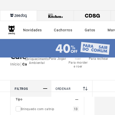
Novidades
Cachorros
Gatos
Mar
Categorias
Para Jogar
Para rechear
Enriquecimento
Para morder
Ambiental
|
Início
Categorias
e roer
FILTROS
ORDENAR
Tipo
Brinquedo com catnip
13
Brinquedo de Enriquecimento