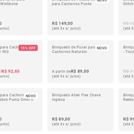
 Wishbone
para Cachorros Punks
Glitch
0
R$ 149,00
R$ 1
juros)
(até 3x s/ juros)
(até 3
 para Cachorros
Brinquedo de Puxar para
Brinq
15% OFF
NOVO
or 500
Cachorros Naturals
- Truc
0
R$ 92,65
R$ 89,00
R$ 1
A partir de
juros)
(até 3x s/ juros)
(até 3
 para Cachorros de
Brinquedo Alien Flex Chave
Brinq
NOVO
eebok Pump Omni II
Inglesa
Reebo
0
R$ 89,00
R$ 9
juros)
(até 3x s/ juros)
(até 3