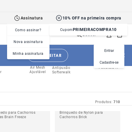
Assinatura
10% OFF na primeira compra
PRIMEIRACOMPRA10
Cupom
Como assinar?
Buscar
Nova assinatura
Entrar
Minha assinatura
APROVEITAR
Cadastre-se
Air Mesh
FlyHarness
Air Mesh
Peitorais H
Antipuxão
r
Ajustável
Softerwalk
Produtos:
710
uedo para Cachorros
Brinquedo de Nylon para
es Brain Freeze
Cachorros Brick