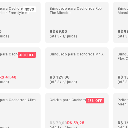
 para Cachorros de
Brinquedo para Cachorros Rob
Brinq
NOVO
ebok Freestyle Hi
The Microbe
Monst
0
R$ 69,00
R$ 9
juros)
(até 3x s/ juros)
(até 3
 para Cachorros Bola
Brinquedo para Cachorros Mr. X
Brinq
40% OFF
Flex 
R$ 41,40
R$ 129,00
R$ 1
juros)
(até 3x s/ juros)
(até 3
para Cachorros Alien
Coleira para Cachorros Mahalo
Peito
25% OFF
Mesh 
R$ 79,00
R$ 59,25
R$ 1
juros)
(até 3x s/ juros)
(até 3