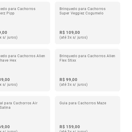
uedo para Cachorros
Brinquedo para Cachorros
erz Pipp
Super Veggiez Cogumelo
9,00
R$ 109,00
x s/ juros)
(até 3x s/ juros)
uedo para Cachorros Alien
Brinquedo para Cachorros Alien
Chave Hex
Flex Stixx
39,00
R$ 99,00
x s/ juros)
(até 3x s/ juros)
ral para Cachorros Air
Guia para Cachorros Maze
Salina
69,00
R$ 159,00
x s/ juros)
(até 3x s/ juros)