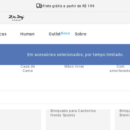
Frete grátis a partir de R$ 199
cas
Human
Outlet
Sobre
Em acessórios selecionados, por tempo limitado.
Pelúcia
Airleash
Padrão
Capa de
Mãos livres
Com
Cama
amortecedo
Brinquedo para Cachorros
Brinq
Hooky Spooky
Braini