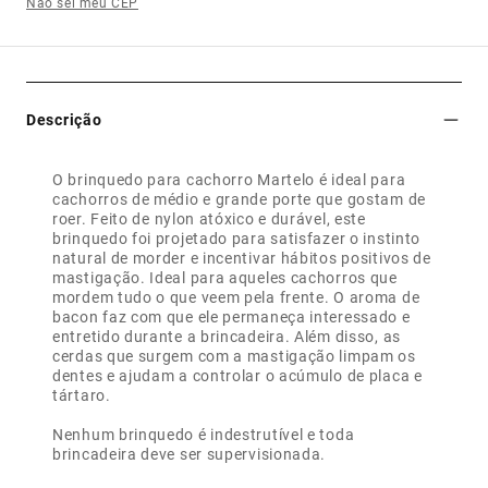
Não sei meu CEP
Descrição
O brinquedo para cachorro Martelo é ideal para
cachorros de médio e grande porte que gostam de
roer. Feito de nylon atóxico e durável, este
brinquedo foi projetado para satisfazer o instinto
natural de morder e incentivar hábitos positivos de
mastigação. Ideal para aqueles cachorros que
mordem tudo o que veem pela frente. O aroma de
bacon faz com que ele permaneça interessado e
entretido durante a brincadeira. Além disso, as
cerdas que surgem com a mastigação limpam os
dentes e ajudam a controlar o acúmulo de placa e
tártaro.
Nenhum brinquedo é indestrutível e toda
brincadeira deve ser supervisionada.