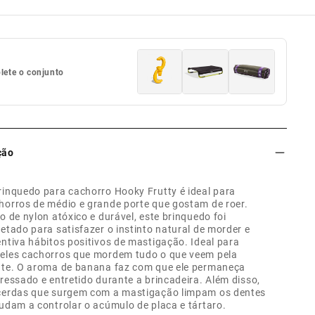
ete o conjunto
ção
rinquedo para cachorro Hooky Frutty é ideal para
horros de médio e grande porte que gostam de roer.
to de nylon atóxico e durável, este brinquedo foi
jetado para satisfazer o instinto natural de morder e
entiva hábitos positivos de mastigação. Ideal para
eles cachorros que mordem tudo o que veem pela
nte. O aroma de banana faz com que ele permaneça
eressado e entretido durante a brincadeira. Além disso,
cerdas que surgem com a mastigação limpam os dentes
judam a controlar o acúmulo de placa e tártaro.