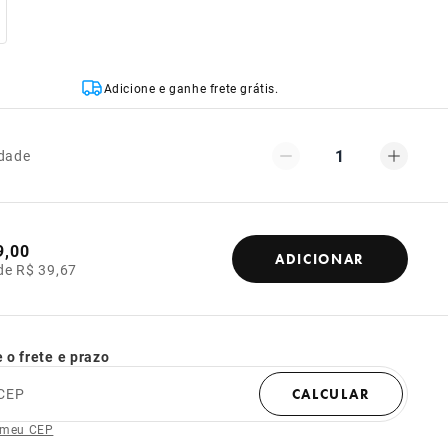
Adicione e ganhe frete grátis.
1
dade
9,00
ADICIONAR
de R$ 39,67
 o frete e prazo
CEP
CALCULAR
 meu CEP