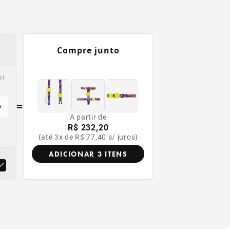
Compre junto
at
=
o
A partir de
R$ 232,20
(até 3x de R$ 77,40 s/ juros)
ADICIONAR 3 ITENS