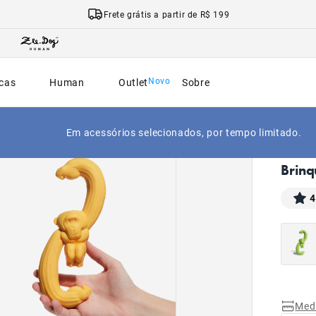
Frete grátis a partir de R$ 199
cas
Human
Outlet
Sobre
Em acessórios selecionados, por tempo limitado.
|
Início
Brinq
4
Med