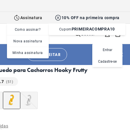
Assinatura
10% OFF na primeira compra
PRIMEIRACOMPRA10
Cupom
Como assinar?
Buscar
Nova assinatura
Entrar
Minha assinatura
APROVEITAR
|
|
Cachorros
Brinquedos
Morder e roer
Cadastre-se
uedo para Cachorros Hooky Frutty
.7
(51)
idas