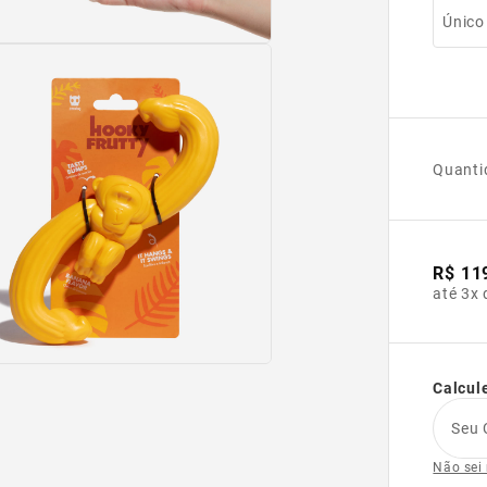
Único
Quanti
R$ 11
até 3x 
Calcule
Seu 
Não sei