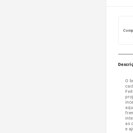
Compl
Descri
O b
cac
Fei
pro
inc
aqu
fre
int
as 
e a