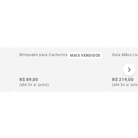
Brinquedo para Cachorros Super Banana
Guia Mãos Li
MAIS VENDIDOS
R$ 89,00
R$ 219,00
(até 3x s/ juros)
(até 3x s/ jur